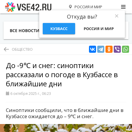
РОССИЯ И МИР
Откуда вы?
КУЗБАСС
РОССИЯ И МИР
ВСЕ НОВОСТИ
СТАТЬИ
ТЕМЫ
ФОТО
СПЕЦПРОЕКТЫ
РАБОТА И ДЕНЬГИ
ОБЩЕСТВО
До -9℃ и снег: синоптики
рассказали о погоде в Кузбассе в
ближайшие дни
6 октября 2025 г., 06:23
Синоптики сообщили, что в ближайшие дни в
Кузбассе ожидается до – 9℃ и снег.