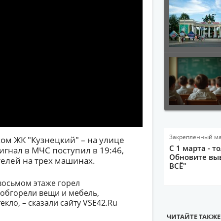
Закрепленный м
ком ЖК "Кузнецкий" – на улице
С 1 марта - т
игнал в МЧС поступил в 19:46,
Обновите выв
елей на трех машинах.
ВСЁ"
восьмом этаже горел
 обгорели вещи и мебель,
екло, – сказали сайту VSE42.Ru
ЧИТАЙТЕ ТАКЖЕ