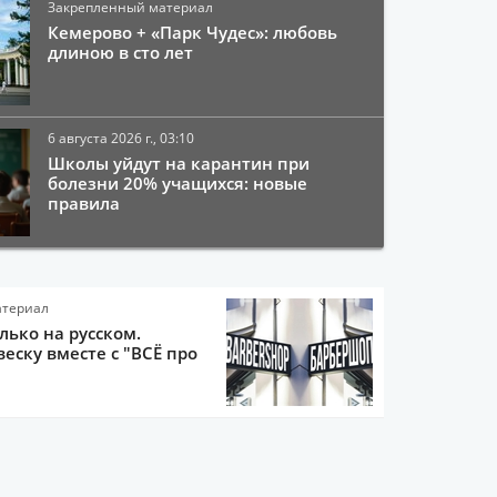
Закрепленный материал
Кемерово + «Парк Чудес»: любовь
длиною в сто лет
6 августа 2026 г., 03:10
Школы уйдут на карантин при
болезни 20% учащихся: новые
правила
атериал
олько на русском.
еску вместе с "ВСЁ про