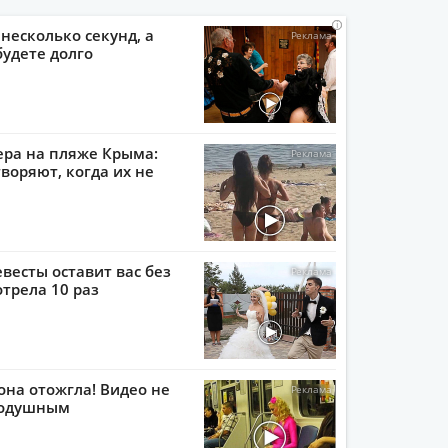
i
i
i
i
 несколько секунд, а
будете долго
ера на пляже Крыма:
воряют, когда их не
евесты оставит вас без
отрела 10 раз
она отожгла! Видео не
нодушным