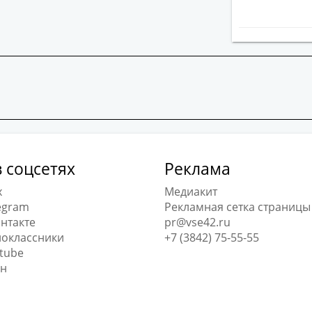
 соцсетях
Реклама
x
Медиакит
egram
Рекламная сетка страницы
нтакте
pr@vse42.ru
оклассники
+7 (3842) 75-55-55
tube
н