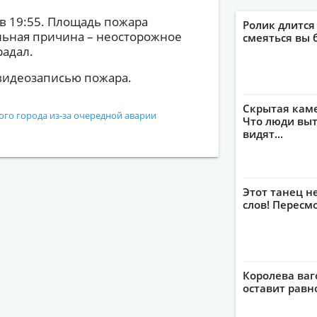
в 19:55. Площадь пожара
Ролик длится
ельная причина – неосторожное
смеяться вы 
радал.
видеозаписью пожара.
Скрытая кам
ого города из-за очередной аварии
Что люди выт
видят...
Этот танец н
слов! Пересм
Королева ваг
оставит рав