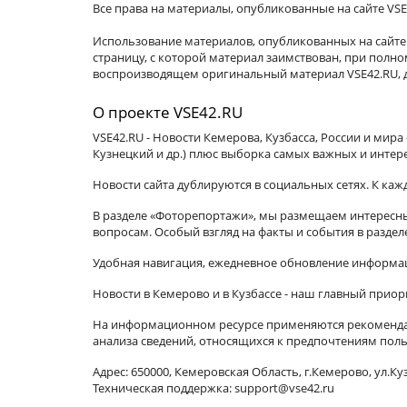
Все права на материалы, опубликованные на сайте VSE
Использование материалов, опубликованных на сайте 
страницу, с которой материал заимствован, при пол
воспроизводящем оригинальный материал VSE42.RU, д
О проекте VSE42.RU
VSE42.RU - Новости Кемерова, Кузбасса, России и мир
Кузнецкий и др.) плюс выборка самых важных и интер
Новости сайта дублируются в социальных сетях. К ка
В разделе «Фоторепортажи», мы размещаем интересные
вопросам. Особый взгляд на факты и события в разде
Удобная навигация, ежедневное обновление информац
Новости в Кемерово и в Кузбассе - наш главный приор
На информационном ресурсе применяются рекомендат
анализа сведений, относящихся к предпочтениям поль
Адрес: 650000, Кемеровская Область, г.Кемерово, ул.Куз
Техническая поддержка: support@vse42.ru