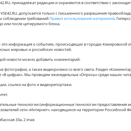
42.RU, принадлежат редакции и охраняются в соответствии с законода
VSE42.RU, допускается только с письменного разрешения правооблада
ном соблюдении требований
Правил использования материалов
. Гиперс
о или после цитируемого блока.
а - это информация о событиях, происходящих в городах Кемеровской о
есных мировых и российских новостей.
ждой новости можно добавить комментарий.
 фотографии, а также видеоролики со всего света. Раздел «Коммента
ле «В цифрах». Мы проводим еженедельные «Опросы» среди наших чита
ии, ссылки на фото и видеорепортажи.
итет.
ельные технологии (информационные технологии предоставления ин
зователей сети «Интернет», находящихся на территории Российской Ф
басская 33а, 2 этаж