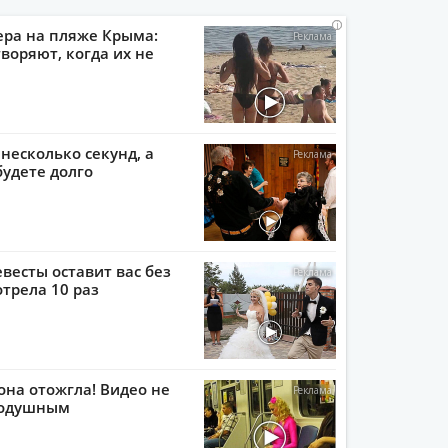
i
i
i
i
ера на пляже Крыма:
воряют, когда их не
 несколько секунд, а
будете долго
евесты оставит вас без
отрела 10 раз
она отожгла! Видео не
нодушным