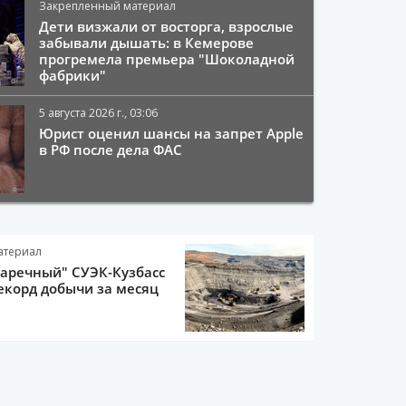
Закрепленный материал
Дети визжали от восторга, взрослые
забывали дышать: в Кемерове
прогремела премьера "Шоколадной
фабрики"
5 августа 2026 г., 03:06
Юрист оценил шансы на запрет Apple
в РФ после дела ФАС
атериал
Заречный" СУЭК-Кузбасс
екорд добычи за месяц