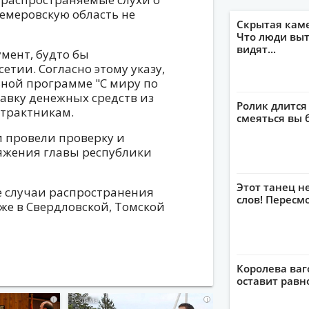
Кемеровскую область не
Скрытая кам
Что люди выт
видят...
мент, будто бы
тии. Согласно этому указу,
ьной программе "С миру по
авку денежных средств из
Ролик длится
нтрактникам.
смеяться вы 
 провели проверку и
ряжения главы республики
Этот танец н
е случаи распространения
слов! Пересм
е в Свердловской, Томской
Королева ваг
оставит рав
i
i