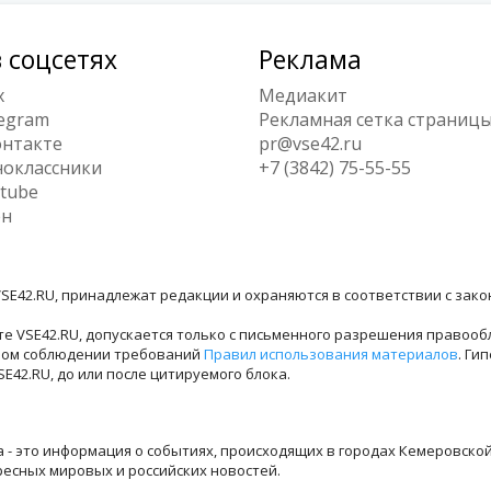
 соцсетях
Реклама
x
Медиакит
egram
Рекламная сетка страниц
нтакте
pr@vse42.ru
оклассники
+7 (3842) 75-55-55
tube
ен
SE42.RU, принадлежат редакции и охраняются в соответствии с зак
е VSE42.RU, допускается только с письменного разрешения правооб
лном соблюдении требований
Правил использования материалов
. Ги
42.RU, до или после цитируемого блока.
ра - это информация о событиях, происходящих в городах Кемеровско
ресных мировых и российских новостей.