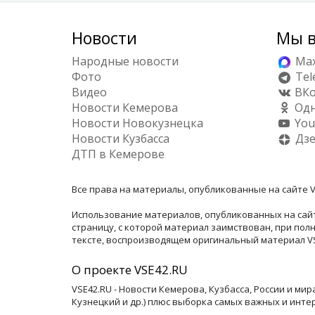
Новости
Мы в
Народные новости
Ma
Фото
Tel
Видео
ВКо
Новости Кемерова
Одн
Новости Новокузнецка
You
Новости Кузбасса
Дз
ДТП в Кемерове
Все права на материалы, опубликованные на сайте V
Использование материалов, опубликованных на сайт
страницу, с которой материал заимствован, при по
тексте, воспроизводящем оригинальный материал VSE
О проекте VSE42.RU
VSE42.RU - Новости Кемерова, Кузбасса, России и ми
Кузнецкий и др.) плюс выборка самых важных и инте