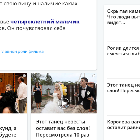
т свою вину и наличие каких-
Скрытая кам
Что люди выт
овье
четырехлетний мальчик
видят...
ов. Он почувствовал себя
Ролик длится
 главной роли фильма
смеяться вы 
i
i
Этот танец н
слов! Пересм
я
Этот танец невесты
Королева ваг
оставит рав
кунд, а
оставит вас без слов!
будете
Пересмотрела 10 раз