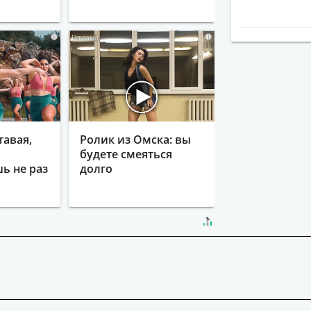
i
i
тавая,
Ролик из Омска: вы
будете смеяться
ь не раз
долго