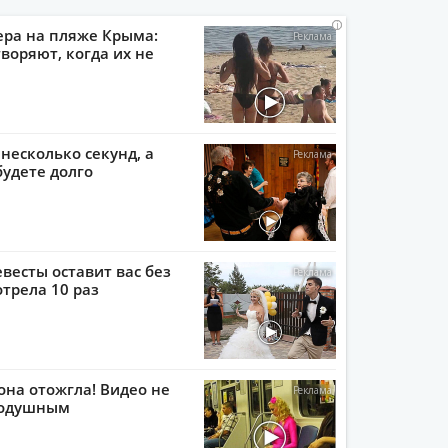
i
i
i
i
ера на пляже Крыма:
воряют, когда их не
 несколько секунд, а
будете долго
евесты оставит вас без
отрела 10 раз
она отожгла! Видео не
нодушным