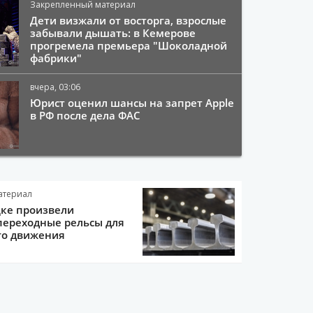
Закрепленный материал
Дети визжали от восторга, взрослые
забывали дышать: в Кемерове
прогремела премьера "Шоколадной
фабрики"
вчера, 03:06
Юрист оценил шансы на запрет Apple
в РФ после дела ФАС
атериал
цке произвели
переходные рельсы для
го движения