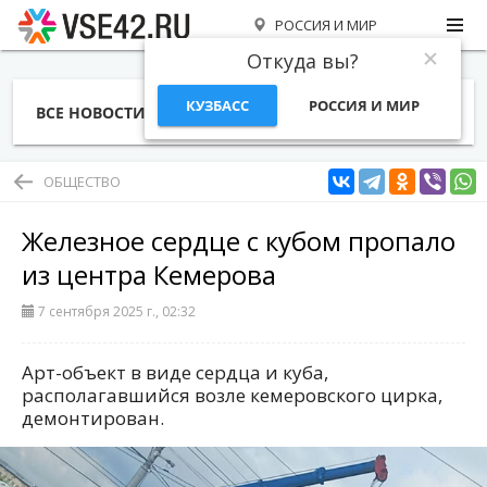
РОССИЯ И МИР
Откуда вы?
КУЗБАСС
РОССИЯ И МИР
ВСЕ НОВОСТИ
СТАТЬИ
ТЕМЫ
ФОТО
СПЕЦПРОЕКТЫ
РАБОТА И ДЕНЬГИ
ОБЩЕСТВО
Железное сердце с кубом пропало
из центра Кемерова
7 сентября 2025 г., 02:32
Арт-объект в виде сердца и куба,
располагавшийся возле кемеровского цирка,
демонтирован.