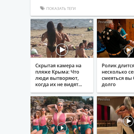
ПОКАЗАТЬ ТЕГИ
i
Скрытая камера на
Ролик длитс
пляже Крыма: Что
несколько се
люди вытворяют,
смеяться вы 
когда их не видят...
долго
i