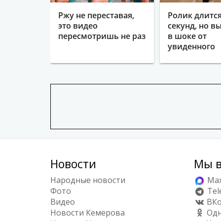
Ржу не переставая,
Ролик длится
это видео
секунд, но в
пересмотришь не раз
в шоке от
увиденного
Новости
Мы в
Народные новости
Ma
Фото
Tel
Видео
ВКо
Новости Кемерова
Одн