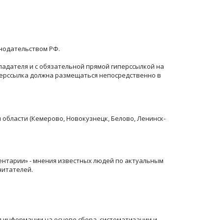
онодательством РФ.
ладателя и с обязательной прямой гиперссылкой на
перссылка должна размещаться непосредственно в
й области (Кемерово, Новокузнецк, Белово, Ленинск-
ентарии» - мнения известных людей по актуальным
читателей.
информации на основе сбора, систематизации и