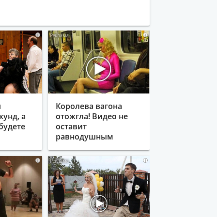
i
i
я
Королева вагона
кунд, а
отожгла! Видео не
будете
оставит
равнодушным
i
i