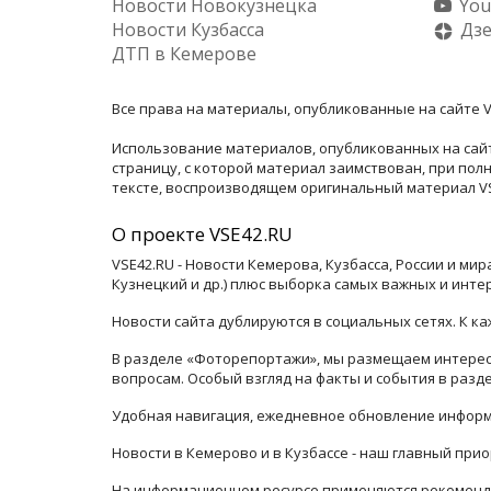
Новости Новокузнецка
You
Новости Кузбасса
Дз
ДТП в Кемерове
Все права на материалы, опубликованные на сайте V
Использование материалов, опубликованных на сайт
страницу, с которой материал заимствован, при по
тексте, воспроизводящем оригинальный материал VSE
О проекте VSE42.RU
VSE42.RU - Новости Кемерова, Кузбасса, России и ми
Кузнецкий и др.) плюс выборка самых важных и инте
Новости сайта дублируются в социальных сетях. К 
В разделе «Фоторепортажи», мы размещаем интересн
вопросам. Особый взгляд на факты и события в раз
Удобная навигация, ежедневное обновление информ
Новости в Кемерово и в Кузбассе - наш главный прио
На информационном ресурсе применяются рекоменда