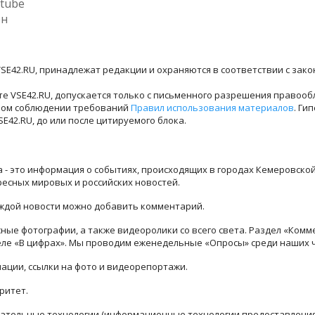
tube
ен
SE42.RU, принадлежат редакции и охраняются в соответствии с зак
е VSE42.RU, допускается только с письменного разрешения правооб
лном соблюдении требований
Правил использования материалов
. Ги
42.RU, до или после цитируемого блока.
ра - это информация о событиях, происходящих в городах Кемеровско
ресных мировых и российских новостей.
каждой новости можно добавить комментарий.
ые фотографии, а также видеоролики со всего света. Раздел «Комм
деле «В цифрах». Мы проводим еженедельные «Опросы» среди наших 
ации, ссылки на фото и видеорепортажи.
ритет.
тельные технологии (информационные технологии предоставления 