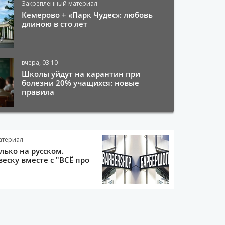
Закрепленный материал
Кемерово + «Парк Чудес»: любовь
длиною в сто лет
вчера, 03:10
Школы уйдут на карантин при
болезни 20% учащихся: новые
правила
атериал
олько на русском.
еску вместе с "ВСЁ про