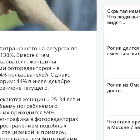
Скрытая кам
Что люди выт
видят...
потраченного на ресурсах по
Ролик длится
смеяться вы 
138%. Вместе с тем
льзователя: женщины
и фоторедакторов – в
4% пользователей. Однако
ории: 44% в июле-декабре
Ролик из Омс
ре-июне текущего.
долго
екаются женщины 25-34 лет и
объёму потребляемого
них приходится 59%.
ет-трафика в фоторедакторах
Что стало пр
пространением подобных
в Москве 7 ав
 спецификой: к примеру,
использоваться фотографами.