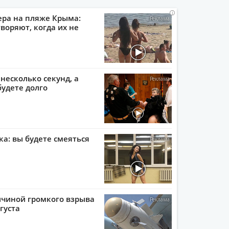
i
i
i
i
ера на пляже Крыма:
воряют, когда их не
 несколько секунд, а
будете долго
ка: вы будете смеяться
ичиной громкого взрыва
густа