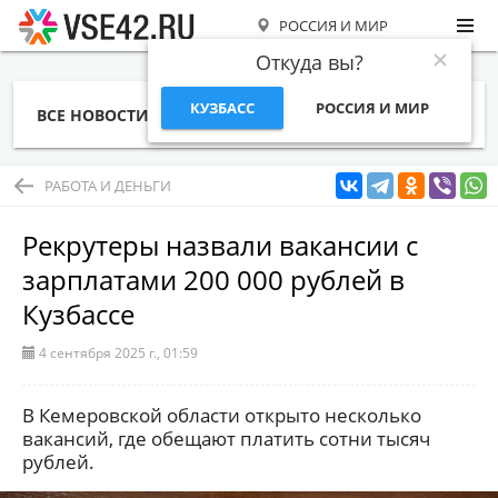
РОССИЯ И МИР
Откуда вы?
КУЗБАСС
РОССИЯ И МИР
ВСЕ НОВОСТИ
СТАТЬИ
ТЕМЫ
ФОТО
СПЕЦПРОЕКТЫ
РАБОТА И ДЕНЬГИ
РАБОТА И ДЕНЬГИ
Рекрутеры назвали вакансии с
зарплатами 200 000 рублей в
Кузбассе
4 сентября 2025 г., 01:59
В Кемеровской области открыто несколько
вакансий, где обещают платить сотни тысяч
рублей.