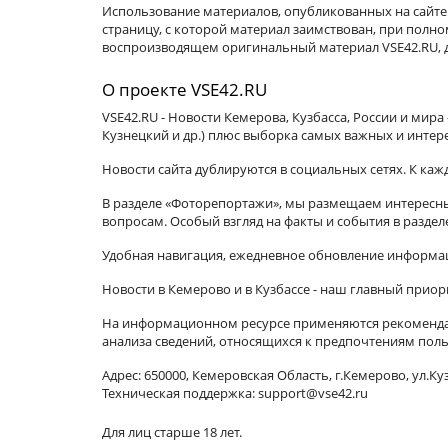
Использование материалов, опубликованных на сайте 
страницу, с которой материал заимствован, при пол
воспроизводящем оригинальный материал VSE42.RU, д
О проекте VSE42.RU
VSE42.RU - Новости Кемерова, Кузбасса, России и мир
Кузнецкий и др.) плюс выборка самых важных и интер
Новости сайта дублируются в социальных сетях. К ка
В разделе «Фоторепортажи», мы размещаем интересные
вопросам. Особый взгляд на факты и события в разде
Удобная навигация, ежедневное обновление информац
Новости в Кемерово и в Кузбассе - наш главный приор
На информационном ресурсе применяются рекомендат
анализа сведений, относящихся к предпочтениям поль
Адрес: 650000, Кемеровская Область, г.Кемерово, ул.Куз
Техническая поддержка: support@vse42.ru
Для лиц старше 18 лет.