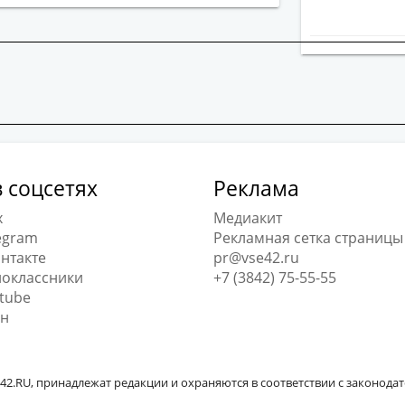
 соцсетях
Реклама
x
Медиакит
egram
Рекламная сетка страницы
нтакте
pr@vse42.ru
оклассники
+7 (3842) 75-55-55
tube
н
42.RU, принадлежат редакции и охраняются в соответствии с законода