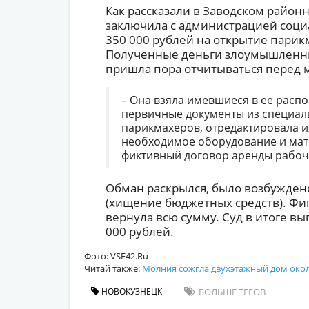
Как рассказали в Заводском районн
заключила с администрацией соци
350 000 рублей на открытие парик
Полученные деньги злоумышленница
пришла пора отчитываться перед 
– Она взяла имевшиеся в ее рас
первичные документы из специал
парикмахеров, отредактировала их
необходимое оборудование и мате
фиктивный договор аренды рабочег
Обман раскрылся, было возбуждено 
(хищение бюджетных средств). Фиг
вернула всю сумму. Суд в итоге в
000 рублей.
Фото: VSE42.Ru
Читай также:
Молния сожгла двухэтажный дом око
НОВОКУЗНЕЦК
БОЛЬШЕ ТЕГОВ