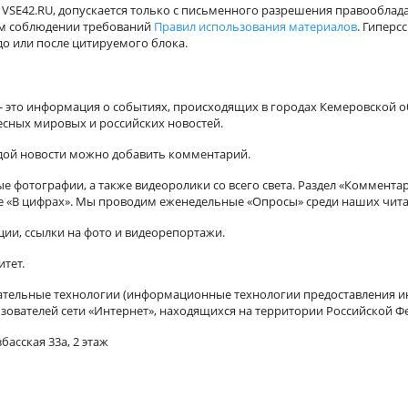
VSE42.RU, допускается только с письменного разрешения правооблада
ном соблюдении требований
Правил использования материалов
. Гиперс
о или после цитируемого блока.
а - это информация о событиях, происходящих в городах Кемеровской о
есных мировых и российских новостей.
ждой новости можно добавить комментарий.
 фотографии, а также видеоролики со всего света. Раздел «Коммента
ле «В цифрах». Мы проводим еженедельные «Опросы» среди наших чита
ии, ссылки на фото и видеорепортажи.
итет.
ельные технологии (информационные технологии предоставления ин
зователей сети «Интернет», находящихся на территории Российской Ф
басская 33а, 2 этаж