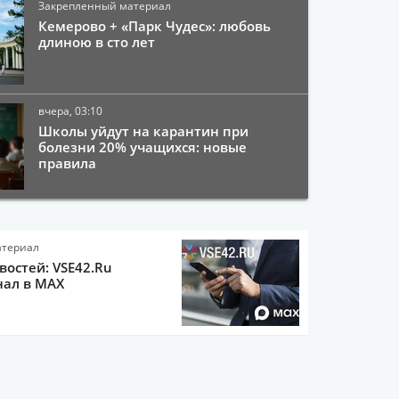
Закрепленный материал
Кемерово + «Парк Чудес»: любовь
длиною в сто лет
вчера, 03:10
Школы уйдут на карантин при
болезни 20% учащихся: новые
правила
атериал
остей: VSE42.Ru
нал в MAX