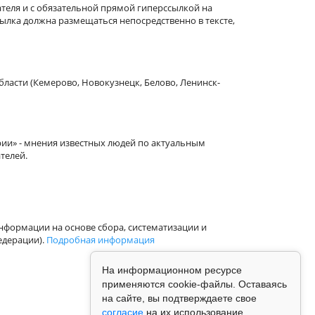
теля и с обязательной прямой гиперссылкой на
сылка должна размещаться непосредственно в тексте,
бласти (Кемерово, Новокузнецк, Белово, Ленинск-
рии» - мнения известных людей по актуальным
телей.
формации на основе сбора, систематизации и
едерации).
Подробная информация
На информационном ресурсе
применяются cookie-файлы. Оставаясь
на сайте, вы подтверждаете свое
согласие
на их использование.