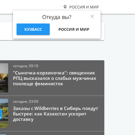
РОССИЯ И МИР
Откуда вы?
КУЗБАСС
РОССИЯ И МИР
Поиск
сегодня, 09:10
"Сыночка-корзиночка": священник
РПЦ высказался о слабых мужчинах
похлеще феминисток
сегодня, 03:09
Заказы с Wildberries в Сибирь поедут
быстрее: как Казахстан ускорит
доставку