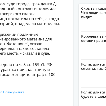
ом суде города, гражданка Д.
альный контракт и получила
Скрытая кам
Что люди выт
махерского салона.
видят...
 потратила на себя, а когда
мэрией, подделала материалы.
поряжении подлинные
Королева ваг
изированного магазина для
оставит рав
 в "Фотошопе", указав
риалы, а также составила
о места, – сказали в суде.
дело по ч. 3 ст. 159 УК РФ
Ролик длится
смеяться вы 
урантка признала вину и
ыписал женщине штраф в 100
Ролик длится 
ло Новокузнецка
будете в шок