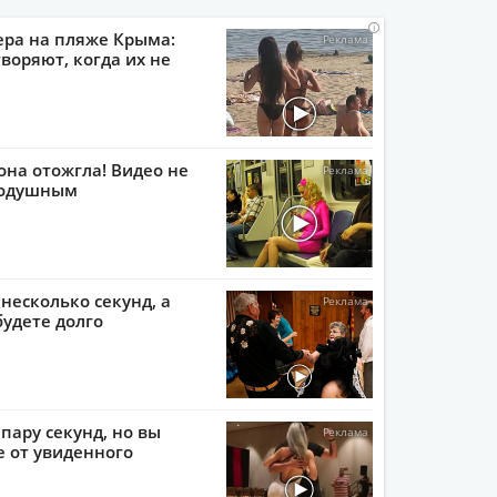
i
i
i
i
ера на пляже Крыма:
воряют, когда их не
она отожгла! Видео не
нодушным
 несколько секунд, а
будете долго
пару секунд, но вы
е от увиденного