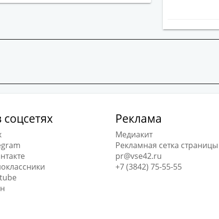
 соцсетях
Реклама
x
Медиакит
egram
Рекламная сетка страницы
нтакте
pr@vse42.ru
оклассники
+7 (3842) 75-55-55
tube
н