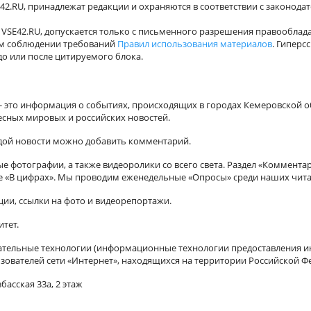
42.RU, принадлежат редакции и охраняются в соответствии с законода
VSE42.RU, допускается только с письменного разрешения правооблада
ном соблюдении требований
Правил использования материалов
. Гиперс
о или после цитируемого блока.
а - это информация о событиях, происходящих в городах Кемеровской о
есных мировых и российских новостей.
ждой новости можно добавить комментарий.
 фотографии, а также видеоролики со всего света. Раздел «Коммента
ле «В цифрах». Мы проводим еженедельные «Опросы» среди наших чита
ии, ссылки на фото и видеорепортажи.
итет.
ельные технологии (информационные технологии предоставления ин
зователей сети «Интернет», находящихся на территории Российской Ф
басская 33а, 2 этаж