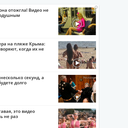
i
i
i
i
она отожгла! Видео не
нодушным
ера на пляже Крыма:
воряют, когда их не
 несколько секунд, а
будете долго
тавая, это видео
ь не раз