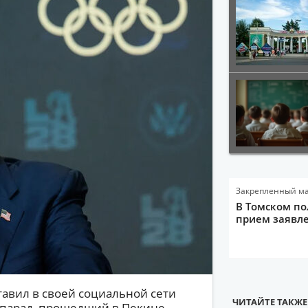
Закрепленный м
В Томском по
прием заявле
авил в своей социальной сети
ЧИТАЙТЕ ТАКЖЕ
й парад, прошедший в Пекине.