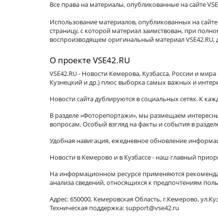
Все права на материалы, опубликованные на сайте VSE
Использование материалов, опубликованных на сайте 
страницу, с которой материал заимствован, при пол
воспроизводящем оригинальный материал VSE42.RU, д
О проекте VSE42.RU
VSE42.RU - Новости Кемерова, Кузбасса, России и мир
Кузнецкий и др.) плюс выборка самых важных и интер
Новости сайта дублируются в социальных сетях. К ка
В разделе «Фоторепортажи», мы размещаем интересные
вопросам. Особый взгляд на факты и события в разде
Удобная навигация, ежедневное обновление информац
Новости в Кемерово и в Кузбассе - наш главный приор
На информационном ресурсе применяются рекомендат
анализа сведений, относящихся к предпочтениям поль
Адрес: 650000, Кемеровская Область, г.Кемерово, ул.Куз
Техническая поддержка: support@vse42.ru