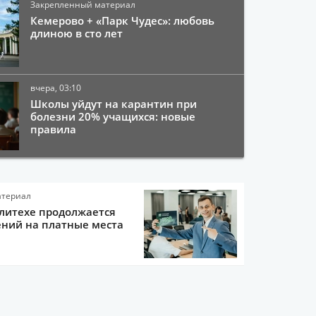
Закрепленный материал
Кемерово + «Парк Чудес»: любовь
длиною в сто лет
вчера, 03:10
Школы уйдут на карантин при
болезни 20% учащихся: новые
правила
атериал
литехе продолжается
ний на платные места