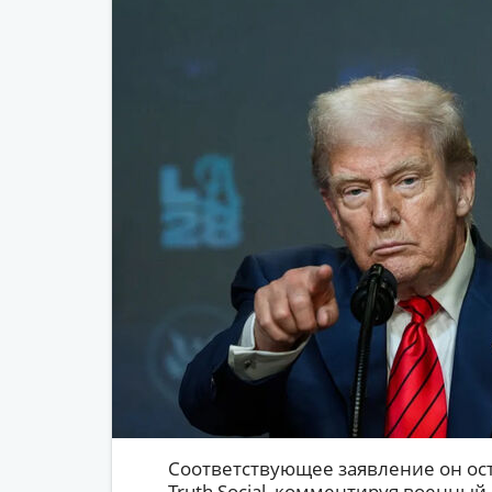
Соответствующее заявление он ост
Truth Social, комментируя военны