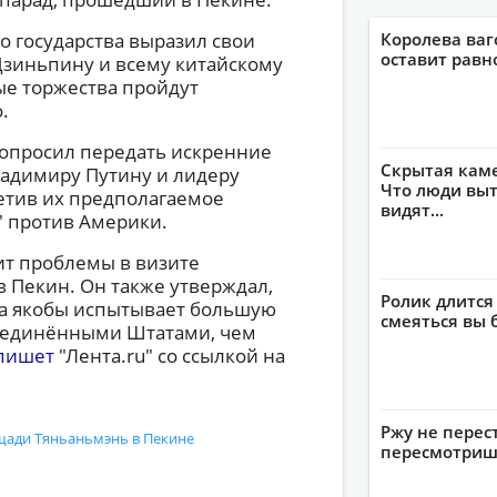
о государства выразил свои
Королева ваг
оставит рав
зиньпину и всему китайскому
ые торжества пройдут
.
попросил передать искренние
Скрытая кам
ладимиру Путину и лидеру
Что люди выт
етив их предполагаемое
видят...
" против Америки.
дит проблемы в визите
 Пекин. Он также утверждал,
Ролик длится
ка якобы испытывает большую
смеяться вы 
Соединёнными Штатами, чем
пишет
"Лента.ru" со ссылкой на
Ржу не перес
щади Тяньаньмэнь в Пекине
пересмотриш