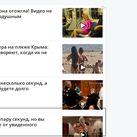
i
i
i
i
она отожгла! Видео не
нодушным
ера на пляже Крыма:
воряют, когда их не
 несколько секунд, а
будете долго
пару секунд, но вы
е от увиденного