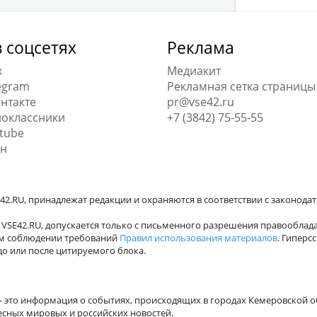
 соцсетях
Реклама
x
Медиакит
egram
Рекламная сетка страницы
нтакте
pr@vse42.ru
оклассники
+7 (3842) 75-55-55
tube
н
42.RU, принадлежат редакции и охраняются в соответствии с законода
VSE42.RU, допускается только с письменного разрешения правооблада
ном соблюдении требований
Правил использования материалов
. Гиперс
о или после цитируемого блока.
а - это информация о событиях, происходящих в городах Кемеровской о
есных мировых и российских новостей.