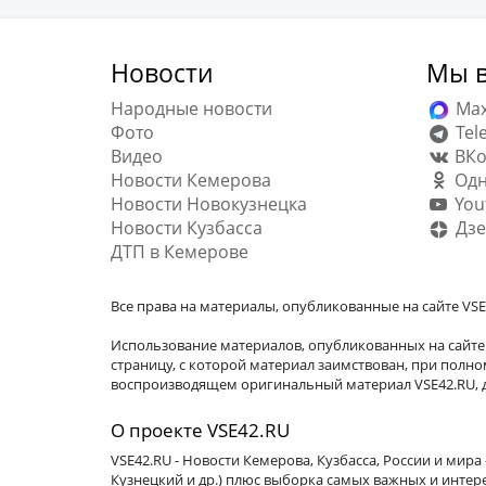
Новости
Мы в
Народные новости
Ma
Фото
Tel
Видео
ВКо
Новости Кемерова
Одн
Новости Новокузнецка
You
Новости Кузбасса
Дзе
ДТП в Кемерове
Все права на материалы, опубликованные на сайте VSE
Использование материалов, опубликованных на сайте 
страницу, с которой материал заимствован, при пол
воспроизводящем оригинальный материал VSE42.RU, д
О проекте VSE42.RU
VSE42.RU - Новости Кемерова, Кузбасса, России и мир
Кузнецкий и др.) плюс выборка самых важных и интер