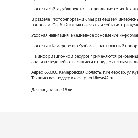
Новости сайта дублируются в социальных сетях. К ка
В разделе «Фоторепортажи», мы размещаем интересные
вопросам. Особый взгляд на факты и события в разде
Удобная навигация, ежедневное обновление информац
Новости в Кемерово и в Кузбассе - наш главный приор
На информационном ресурсе применяются рекомендат
анализа сведений, относящихся к предпочтениям поль
Адрес: 650000, Кемеровская Область, г.Кемерово, ул.Куз
Техническая поддержка: support@vse42.ru
Для лиц старше 18 лет.