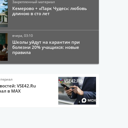
Закрепленный материал
Кемерово + «Парк Чудес»: любовь
длиною в сто лет
вчера, 03:10
Школы уйдут на карантин при
болезни 20% учащихся: новые
правила
атериал
остей: VSE42.Ru
нал в MAX