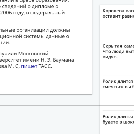
 сведений о дипломе о
Королева ваг
2006 году, в федеральный
оставит рав
ельные организации должны
ационной системы данные о
нии.
Скрытая кам
Что люди выт
лучили Московский
видят...
ерситет имени Н. Э. Баумана
ва М. С,
пишет
ТАСС.
Ролик длится
смеяться вы 
Ролик длится 
будете в шок