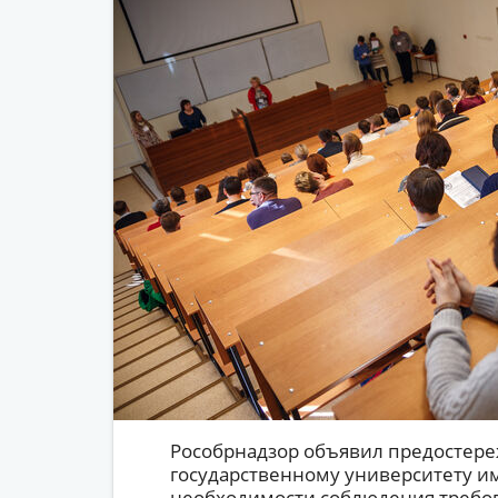
Рособрнадзор объявил предостер
государственному университету им
необходимости соблюдения требов