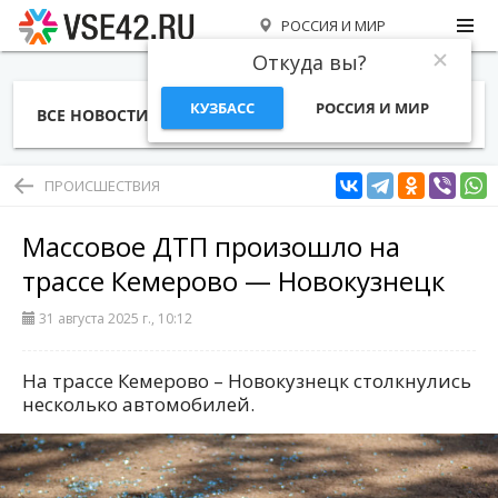
РОССИЯ И МИР
Откуда вы?
КУЗБАСС
РОССИЯ И МИР
ВСЕ НОВОСТИ
СТАТЬИ
ТЕМЫ
ФОТО
СПЕЦПРОЕКТЫ
РАБОТА И ДЕНЬГИ
ПРОИСШЕСТВИЯ
Массовое ДТП произошло на
трассе Кемерово — Новокузнецк
31 августа 2025 г., 10:12
На трассе Кемерово – Новокузнецк столкнулись
несколько автомобилей.