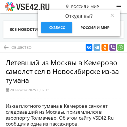
РОССИЯ И МИР
Откуда вы?
КУЗБАСС
РОССИЯ И МИР
ВСЕ НОВОСТИ
СТАТЬИ
ТЕМЫ
ФОТО
СПЕЦПРОЕКТЫ
РАБОТА И ДЕНЬГИ
ОБЩЕСТВО
Летевший из Москвы в Кемерово
самолет сел в Новосибирске из-за
тумана
28 августа 2025 г., 02:15
Из-за плотного тумана в Кемерове самолет,
следовавший из Москвы, приземлился в
аэропорту Толмачево. Об этом сайту VSE42.Ru
сообщила одна из пассажиров.