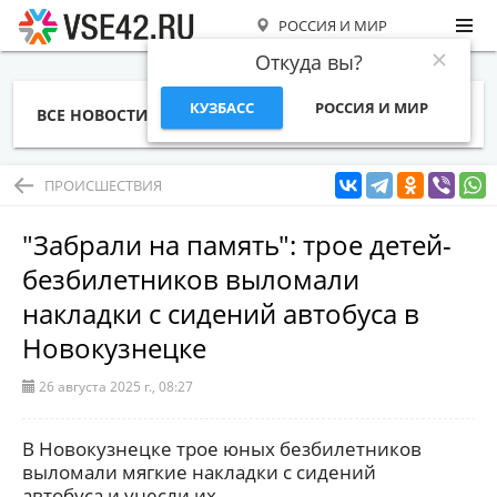
РОССИЯ И МИР
Откуда вы?
КУЗБАСС
РОССИЯ И МИР
ВСЕ НОВОСТИ
СТАТЬИ
ТЕМЫ
ФОТО
СПЕЦПРОЕКТЫ
РАБОТА И ДЕНЬГИ
ПРОИСШЕСТВИЯ
"Забрали на память": трое детей-
безбилетников выломали
накладки с сидений автобуса в
Новокузнецке
26 августа 2025 г., 08:27
В Новокузнецке трое юных безбилетников
выломали мягкие накладки с сидений
автобуса и унесли их.