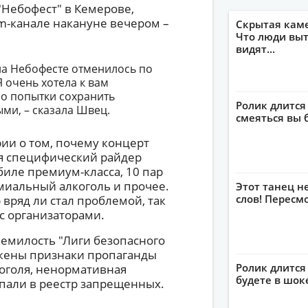
"Небофест" в Кемерове,
am-канале накануне вечером –
Скрытая кам
Что люди выт
видят...
на Небофесте отменилось по
 очень хотела к вам
 но попытки сохранить
Ролик длится
ми, – сказала Швец.
смеяться вы 
ии о том, почему концерт
я специфический райдер
иле премиум-класса, 10 пар
емиальный алкоголь и прочее.
Этот танец н
слов! Пересм
вряд ли стал проблемой, так
с организаторами.
немилость "Лиги безопасного
ужены признаки пропаганды
Ролик длится 
оголя, ненормативная
будете в шок
пали в реестр запрещенных.