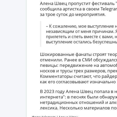
Алена Швец пропустит фестиваль 
сообщила артистка в своем Telegr
за трое суток до мероприятия.
– К сожалению, мое выступление 
независящим от меня причинам. Я
прилететь и спеть вместе с вами,
выступление остались безуспешны
Шокированные фанаты строят теор
отменили. Ранее в СМИ обсуждалс
певицы: передвижение на автомоб
носков и трусы трех размеров, пр
Комментаторы считают, что райдер 
как его согласовывают изначально 
В 2023 году Алена Швец попала в 
интернета": в песнях были обнар
нетрадиционных отношений и алк
лексика. Несколько материалов по