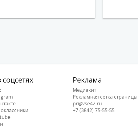
 соцсетях
Реклама
x
Медиакит
egram
Рекламная сетка страницы
нтакте
pr@vse42.ru
оклассники
+7 (3842) 75-55-55
tube
н