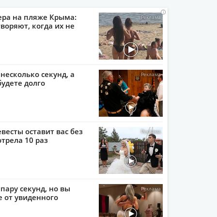
i
i
i
i
ера на пляже Крыма:
воряют, когда их не
 несколько секунд, а
будете долго
евесты оставит вас без
отрела 10 раз
пару секунд, но вы
е от увиденного