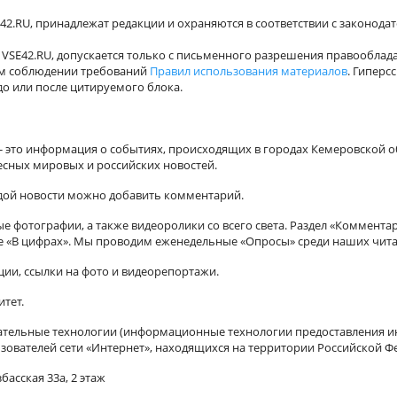
42.RU, принадлежат редакции и охраняются в соответствии с законода
VSE42.RU, допускается только с письменного разрешения правооблада
ном соблюдении требований
Правил использования материалов
. Гиперс
о или после цитируемого блока.
а - это информация о событиях, происходящих в городах Кемеровской о
есных мировых и российских новостей.
ждой новости можно добавить комментарий.
 фотографии, а также видеоролики со всего света. Раздел «Коммента
ле «В цифрах». Мы проводим еженедельные «Опросы» среди наших чита
ии, ссылки на фото и видеорепортажи.
итет.
ельные технологии (информационные технологии предоставления ин
зователей сети «Интернет», находящихся на территории Российской Ф
басская 33а, 2 этаж