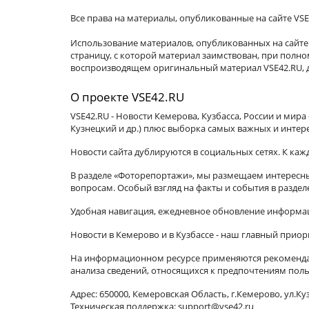
Все права на материалы, опубликованные на сайте VSE
Использование материалов, опубликованных на сайте 
страницу, с которой материал заимствован, при пол
воспроизводящем оригинальный материал VSE42.RU, д
О проекте VSE42.RU
VSE42.RU - Новости Кемерова, Кузбасса, России и мир
Кузнецкий и др.) плюс выборка самых важных и интер
Новости сайта дублируются в социальных сетях. К ка
В разделе «Фоторепортажи», мы размещаем интересные
вопросам. Особый взгляд на факты и события в разде
Удобная навигация, ежедневное обновление информац
Новости в Кемерово и в Кузбассе - наш главный приор
На информационном ресурсе применяются рекомендат
анализа сведений, относящихся к предпочтениям поль
Адрес: 650000, Кемеровская Область, г.Кемерово, ул.Куз
Техническая поддержка: support@vse42.ru