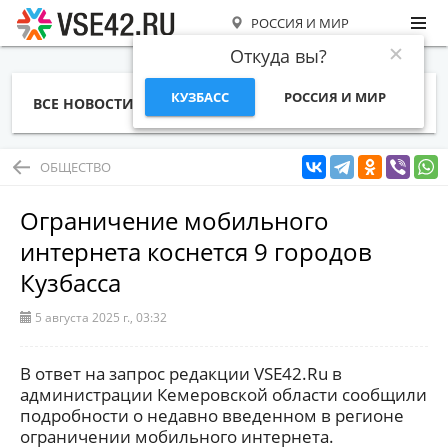
РОССИЯ И МИР
Откуда вы?
КУЗБАСС
РОССИЯ И МИР
ВСЕ НОВОСТИ
СТАТЬИ
ТЕМЫ
ФОТО
СПЕЦПРОЕКТЫ
РАБОТА И ДЕНЬГИ
ОБЩЕСТВО
Ограничение мобильного
интернета коснется 9 городов
Кузбасса
5 августа 2025 г., 03:32
В ответ на запрос редакции VSE42.Ru в
администрации Кемеровской области сообщили
подробности о недавно введенном в регионе
ограничении мобильного интернета.