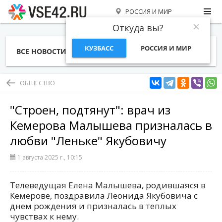
РОССИЯ И МИР
Откуда вы?
КУЗБАСС
РОССИЯ И МИР
ВСЕ НОВОСТИ
СТАТЬИ
ТЕМЫ
ФОТО
СПЕЦПРОЕКТЫ
РАБОТА И ДЕНЬГИ
ОБЩЕСТВО
"Строен, подтянут": врач из
Кемерова Малышева призналась в
любви "Леньке" Якубовичу
1 августа 2025 г., 10:15
Телеведущая Елена Малышева, родившаяся в
Кемерове, поздравила Леонида Якубовича с
днем рождения и призналась в теплых
чувствах к нему.