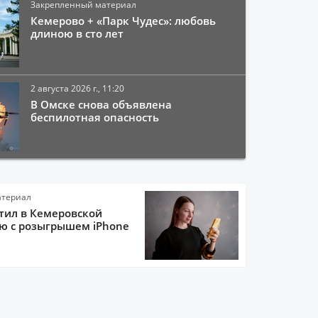
Закрепленный материал
Кемерово + «Парк Чудес»: любовь
длиною в сто лет
2 августа 2026 г., 11:20
В Омске снова объявлена
беспилотная опасность
атериал
тил в Кемеровской
ю с розыгрышем iPhone