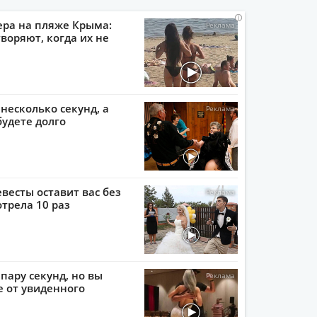
i
i
i
i
ера на пляже Крыма:
воряют, когда их не
 несколько секунд, а
будете долго
евесты оставит вас без
отрела 10 раз
пару секунд, но вы
е от увиденного