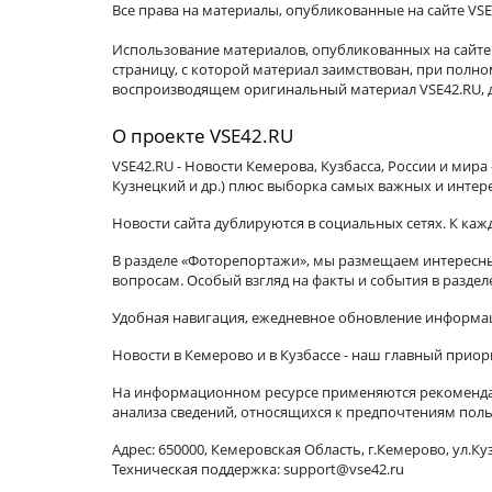
Все права на материалы, опубликованные на сайте VSE
Использование материалов, опубликованных на сайте 
страницу, с которой материал заимствован, при пол
воспроизводящем оригинальный материал VSE42.RU, д
О проекте VSE42.RU
VSE42.RU - Новости Кемерова, Кузбасса, России и мир
Кузнецкий и др.) плюс выборка самых важных и интер
Новости сайта дублируются в социальных сетях. К ка
В разделе «Фоторепортажи», мы размещаем интересные
вопросам. Особый взгляд на факты и события в разде
Удобная навигация, ежедневное обновление информац
Новости в Кемерово и в Кузбассе - наш главный приор
На информационном ресурсе применяются рекомендат
анализа сведений, относящихся к предпочтениям поль
Адрес: 650000, Кемеровская Область, г.Кемерово, ул.Куз
Техническая поддержка: support@vse42.ru