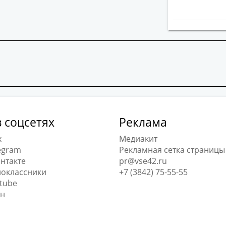
 соцсетях
Реклама
x
Медиакит
egram
Рекламная сетка страницы
нтакте
pr@vse42.ru
оклассники
+7 (3842) 75-55-55
tube
н