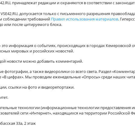
42.RU, принадлежат редакции и охраняются в соответствии с законода
VSE42.RU, допускается только с письменного разрешения правооблада
ном соблюдении требований
Правил использования материалов
. Гиперс
о или после цитируемого блока.
а - это информация о событиях, происходящих в городах Кемеровской о
есных мировых и российских новостей.
ждой новости можно добавить комментарий.
 фотографии, а также видеоролики со всего света. Раздел «Коммента
ле «В цифрах». Мы проводим еженедельные «Опросы» среди наших чита
ии, ссылки на фото и видеорепортажи.
итет.
ельные технологии (информационные технологии предоставления ин
зователей сети «Интернет», находящихся на территории Российской Ф
басская 33а, 2 этаж