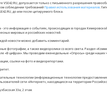
е VSE42.RU, допускается только с письменного разрешения правооб
лном соблюдении требований
Правил использования материалов
. Ги
42.RU, до или после цитируемого блока.
ра - это информация о событиях, происходящих в городах Кемеровско
ресных мировых и российских новостей.
каждой новости можно добавить комментарий.
ые фотографии, а также видеоролики со всего света. Раздел «Комм
деле «В цифрах». Мы проводим еженедельные «Опросы» среди наших 
ации, ссылки на фото и видеорепортажи.
ритет.
тельные технологии (информационные технологии предоставления 
льзователей сети «Интернет», находящихся на территории Российск
узбасская 33а, 2 этаж