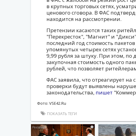
в крупных торговых сетях, усматр
ценового сговора. В ФАС подтвер
находится на рассмотрении.
Претензии касаются таких ритейле
"Перекресток", "Магнит" и "Дикси
последний год стоимость пакетов 
упомянутых четырех сетях устано
9,99 рубля за штуку. При этом, п
закупочная стоимость одного пакет
рублей, что позволяет ритейлера
ФАС заявила, что отреагирует на 
проверки будут выявлены наруш
законодательства,
пишет
"Коммер
Фото: VSE42.Ru
ПОКАЗАТЬ ТЕГИ
i