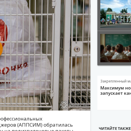
Закрепленный м
Максимум нов
запускает ка
профессиональных
нджеров (АППСИМ) обратилась
ЧИТАЙТЕ ТАКЖЕ
цен на полиэтиленовые пакеты