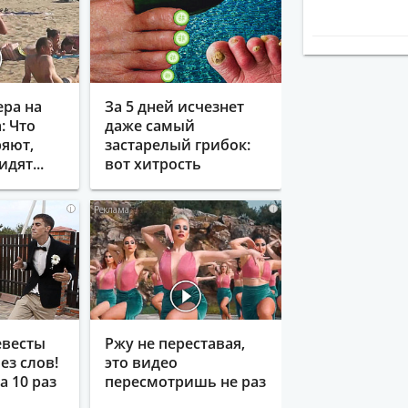
ера на
За 5 дней исчезнет
: Что
даже самый
яют,
застарелый грибок:
идят...
вот хитрость
i
i
евесты
Ржу не переставая,
ез слов!
это видео
 10 раз
пересмотришь не раз