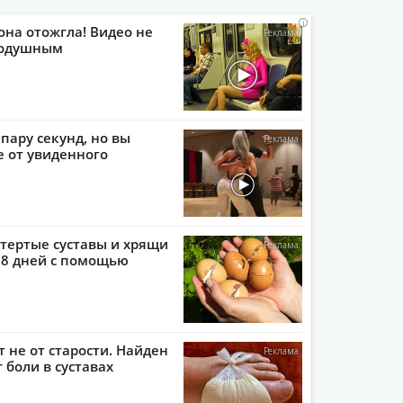
i
i
i
i
она отожгла! Видео не
нодушным
пару секунд, но вы
е от увиденного
тертые суставы и хрящи
 8 дней с помощью
т не от старости. Найден
 боли в суставах