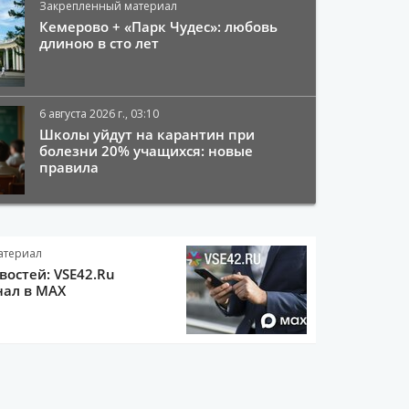
Закрепленный материал
Кемерово + «Парк Чудес»: любовь
длиною в сто лет
6 августа 2026 г., 03:10
Школы уйдут на карантин при
болезни 20% учащихся: новые
правила
атериал
остей: VSE42.Ru
нал в MAX