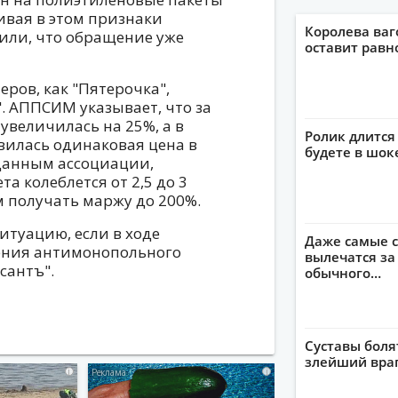
ивая в этом признаки
Королева ваг
дили, что обращение уже
оставит рав
ров, как "Пятерочка",
". АППСИМ указывает, что за
увеличилась на 25%, а в
Ролик длится 
вилась одинаковая цена в
будете в шок
о данным ассоциации,
а колеблется от 2,5 до 3
м получать маржу до 200%.
ситуацию, если в ходе
Даже самые с
ения антимонопольного
вылечатся за
сантъ".
обычного…
Суставы боля
злейший враг
i
i