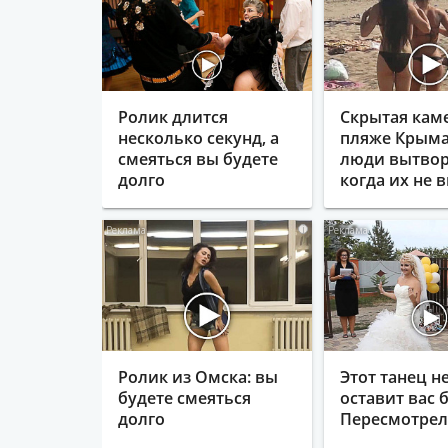
Ролик длится
Скрытая кам
несколько секунд, а
пляже Крыма
смеяться вы будете
люди вытвор
долго
когда их не в
i
Ролик из Омска: вы
Этот танец н
будете смеяться
оставит вас б
долго
Пересмотрела