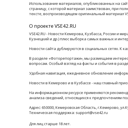
Использование материалов, опубликованных на сайт
страницу, с которой материал заимствован, при по
тексте, воспроизводящем оригинальный материал VSE
О проекте VSE42.RU
VSE42.RU - Новости Кемерова, Кузбасса, России и ми
Кузнецкий и др.) плюс выборка самых важных и инте
Новости сайта дублируются в социальных сетях. К 
В разделе «Фоторепортажи», мы размещаем интересн
вопросам. Особый взгляд на факты и события в раз
Удобная навигация, ежедневное обновление информ
Новости в Кемерово и в Кузбассе - наш главный прио
На информационном ресурсе применяются рекоменда
анализа сведений, относящихся к предпочтениям по
Адрес: 650000, Кемеровская Область, г.Кемерово, ул.К
Техническая поддержка: support@vse42.ru
Для лиц старше 18 лет.