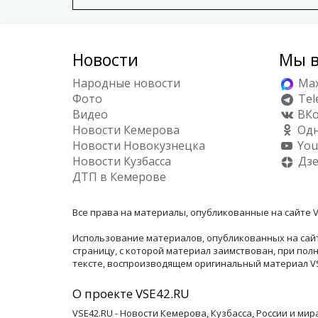
Новости
Мы в
Народные новости
Ma
Фото
Tel
Видео
ВКо
Новости Кемерова
Одн
Новости Новокузнецка
You
Новости Кузбасса
Дз
ДТП в Кемерове
Все права на материалы, опубликованные на сайте V
Использование материалов, опубликованных на сайт
страницу, с которой материал заимствован, при по
тексте, воспроизводящем оригинальный материал VSE
О проекте VSE42.RU
VSE42.RU - Новости Кемерова, Кузбасса, России и ми