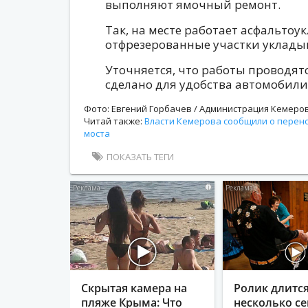
выполняют ямочный ремонт.
Так, на месте работает асфальтоу
отфрезерованные участки уклады
Уточняется, что работы проводятс
сделано для удобства автомобили
Фото: Евгений Горбачев / Администрация Кемеро
Читай также:
Власти Кемерова сообщили о перено
моста
ПОКАЗАТЬ ТЕГИ
i
Скрытая камера на
Ролик длитс
пляже Крыма: Что
несколько се