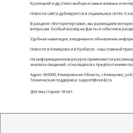
Кузнецкий и др.) плюс выборка самых важных и инте
Новости сайта дублируются в социальных сетях. К 
В разделе «Фоторепортажи», мы размещаем интересн
вопросам. Особый взгляд на факты и события в раз
Удобная навигация, ежедневное обновление информ
Новости в Кемерово и в Кузбассе - наш главный прио
На информационном ресурсе применяются рекоменда
анализа сведений, относящихся к предпочтениям по
Адрес: 650000, Кемеровская Область, г.Кемерово, ул.К
Техническая поддержка: support@vse42.ru
Для лиц старше 18 лет.