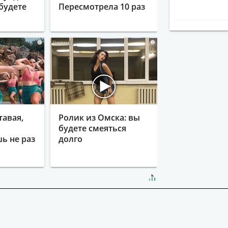
будете
Пересмотрела 10 раз
i
i
тавая,
Ролик из Омска: вы
будете смеяться
ь не раз
долго