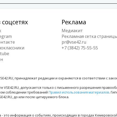
 соцсетях
Реклама
x
Медиакит
egram
Рекламная сетка страниц
нтакте
pr@vse42.ru
оклассники
+7 (3842) 75-55-55
tube
ен
SE42.RU, принадлежат редакции и охраняются в соответствии с зак
е VSE42.RU, допускается только с письменного разрешения правооб
лном соблюдении требований
Правил использования материалов
. Ги
42.RU, до или после цитируемого блока.
ра - это информация о событиях, происходящих в городах Кемеровско