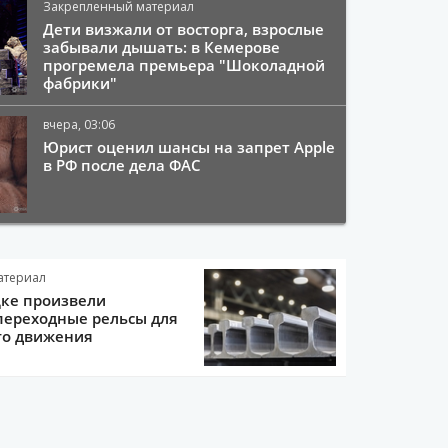
Закрепленный материал
Дети визжали от восторга, взрослые
забывали дышать: в Кемерове
прогремела премьера "Шоколадной
фабрики"
вчера, 03:06
Юрист оценил шансы на запрет Apple
в РФ после дела ФАС
атериал
цке произвели
переходные рельсы для
го движения