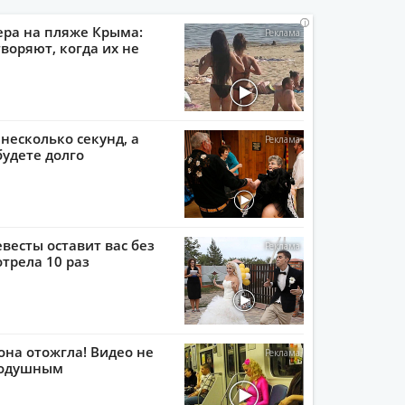
i
i
i
i
ера на пляже Крыма:
воряют, когда их не
 несколько секунд, а
будете долго
евесты оставит вас без
отрела 10 раз
она отожгла! Видео не
нодушным