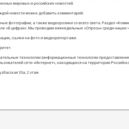
ресных мировых и российских новостей.
каждой новости можно добавить комментарий.
ые фотографии, а также видеоролики со всего света. Раздел «Комм
деле «В цифрах». Мы проводим еженедельные «Опросы» среди наших 
ации, ссылки на фото и видеорепортажи.
ритет.
тельные технологии (информационные технологии предоставления 
льзователей сети «Интернет», находящихся на территории Российск
узбасская 33а, 2 этаж