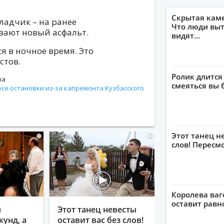
Скрытая кам
кладчик – на ранее
Что люди выт
вают новый асфальт.
видят...
я в ночное время. Это
стов.
Ролик длится
ва
смеяться вы 
се остановки из-за капремонта Кузбасского
Этот танец н
i
i
слов! Пересм
Королева ваг
оставит рав
я
Этот танец невесты
кунд, а
оставит вас без слов!