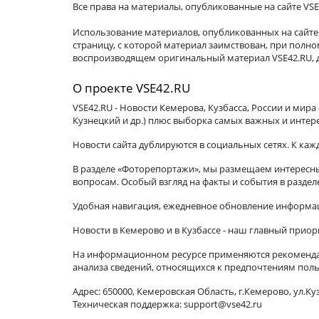
Все права на материалы, опубликованные на сайте VSE
Использование материалов, опубликованных на сайте 
страницу, с которой материал заимствован, при пол
воспроизводящем оригинальный материал VSE42.RU, д
О проекте VSE42.RU
VSE42.RU - Новости Кемерова, Кузбасса, России и мир
Кузнецкий и др.) плюс выборка самых важных и интер
Новости сайта дублируются в социальных сетях. К ка
В разделе «Фоторепортажи», мы размещаем интересные
вопросам. Особый взгляд на факты и события в разде
Удобная навигация, ежедневное обновление информац
Новости в Кемерово и в Кузбассе - наш главный приор
На информационном ресурсе применяются рекомендат
анализа сведений, относящихся к предпочтениям поль
Адрес: 650000, Кемеровская Область, г.Кемерово, ул.Куз
Техническая поддержка: support@vse42.ru