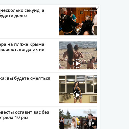
i
i
i
i
 несколько секунд, а
будете долго
ера на пляже Крыма:
воряют, когда их не
ка: вы будете смеяться
евесты оставит вас без
отрела 10 раз