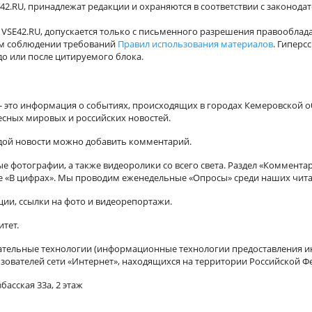
42.RU, принадлежат редакции и охраняются в соответствии с законода
VSE42.RU, допускается только с письменного разрешения правооблада
ном соблюдении требований
Правил использования материалов
. Гиперс
о или после цитируемого блока.
а - это информация о событиях, происходящих в городах Кемеровской о
есных мировых и российских новостей.
ждой новости можно добавить комментарий.
 фотографии, а также видеоролики со всего света. Раздел «Коммента
ле «В цифрах». Мы проводим еженедельные «Опросы» среди наших чита
ии, ссылки на фото и видеорепортажи.
итет.
ельные технологии (информационные технологии предоставления ин
зователей сети «Интернет», находящихся на территории Российской Ф
басская 33а, 2 этаж