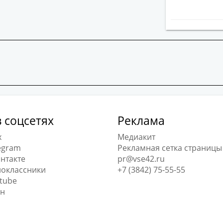
 соцсетях
Реклама
x
Медиакит
egram
Рекламная сетка страницы
нтакте
pr@vse42.ru
оклассники
+7 (3842) 75-55-55
tube
н