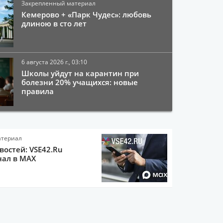
Закрепленный материал
Кемерово + «Парк Чудес»: любовь
длиною в сто лет
6 августа 2026 г., 03:10
Школы уйдут на карантин при
болезни 20% учащихся: новые
правила
атериал
остей: VSE42.Ru
нал в MAX