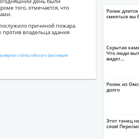
 сегодняшний день были
оме того, отмечается, что
Ролик длится
лами.
смеяться вы 
 послужило причиной пожара.
к против владельца здания
Скрытая кам
Что люди выт
улярного бельгийского фестиваля
видят...
Ролик из Омс
долго
Этот танец н
слов! Пересм