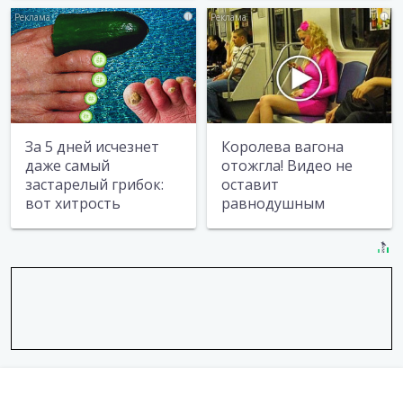
i
i
За 5 дней исчезнет
Королева вагона
даже самый
отожгла! Видео не
застарелый грибок:
оставит
вот хитрость
равнодушным