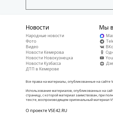
Новости
Мы в
Народные новости
Ma
Фото
Tel
Видео
ВКо
Новости Кемерова
Одн
Новости Новокузнецка
You
Новости Кузбасса
Дз
ДТП в Кемерове
Все права на материалы, опубликованные на сайте V
Использование материалов, опубликованных на сайт
страницу, с которой материал заимствован, при по
тексте, воспроизводящем оригинальный материал VSE
О проекте VSE42.RU