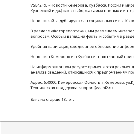
VSE42.RU - Новости Кемерова, Кузбасса, России и ми
Кузнецкий и др.) плюс выборка самых важных и инте
Новости сайта дублируются в социальных сетях. К 
В разделе «Фоторепортажи», мы размещаем интересн
вопросам. Особый взгляд на факты и события в раз
Удобная навигация, ежедневное обновление информ
Новости в Кемерово и в Кузбассе - наш главный прио
На информационном ресурсе применяются рекоменда
анализа сведений, относящихся к предпочтениям по
Адрес: 650000, Кемеровская Область, г.Кемерово, ул.К
Техническая поддержка: support@vse42.ru
Для лиц старше 18 лет.