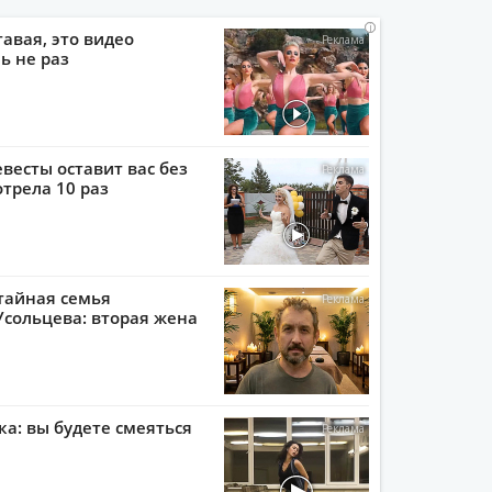
i
i
i
i
тавая, это видео
ь не раз
евесты оставит вас без
отрела 10 раз
тайная семья
сольцева: вторая жена
ка: вы будете смеяться