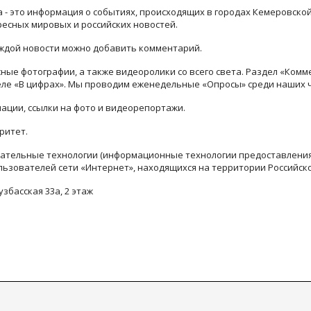
ра - это информация о событиях, происходящих в городах Кемеровско
ресных мировых и российских новостей.
каждой новости можно добавить комментарий.
ые фотографии, а также видеоролики со всего света. Раздел «Комм
деле «В цифрах». Мы проводим еженедельные «Опросы» среди наших 
ации, ссылки на фото и видеорепортажи.
ритет.
тельные технологии (информационные технологии предоставления 
льзователей сети «Интернет», находящихся на территории Российск
узбасская 33а, 2 этаж