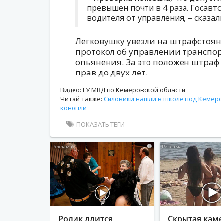
превышен почти в 4 раза. Госав
водителя от управления, – сказа
Легковушку увезли на штрафстоянк
протокол об управлении транспо
опьянения. За это положен штраф
прав до двух лет.
Видео: ГУ МВД по Кемеровской области
Читай также:
Силовики нашли в школе под Кемер
конопли
ПОКАЗАТЬ ТЕГИ
i
Ролик длится
Скрытая кам