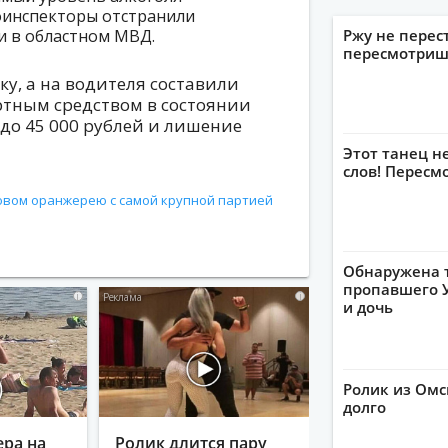
тоинспекторы отстранили
ли в областном МВД.
Ржу не перес
пересмотриш
у, а на водителя составили
ртным средством в состоянии
 до 45 000 рублей и лишение
Этот танец н
слов! Пересм
овом оранжерею с самой крупной партией
Обнаружена 
пропавшего У
i
i
и дочь
Ролик из Омс
долго
ера на
Ролик длится пару