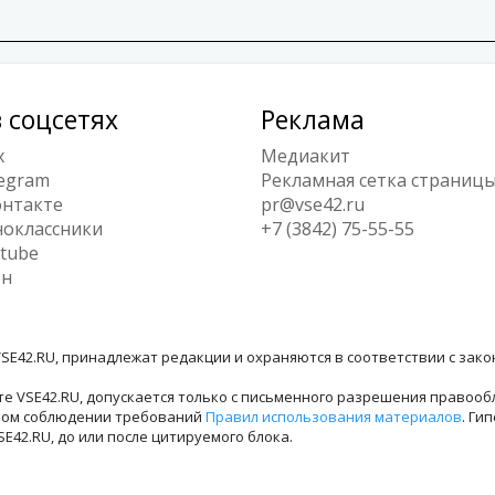
 соцсетях
Реклама
x
Медиакит
egram
Рекламная сетка страниц
нтакте
pr@vse42.ru
оклассники
+7 (3842) 75-55-55
tube
ен
SE42.RU, принадлежат редакции и охраняются в соответствии с зак
е VSE42.RU, допускается только с письменного разрешения правооб
лном соблюдении требований
Правил использования материалов
. Ги
42.RU, до или после цитируемого блока.