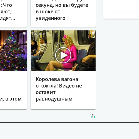
: Что
секунд, но вы будете
яют,
в шоке от
идят...
увиденного
i
i
Королева вагона
отожгла! Видео не
оставит
, в этом
равнодушным
ится