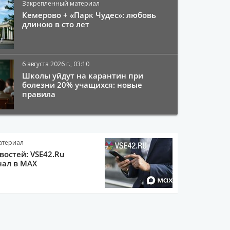
Закрепленный материал
Кемерово + «Парк Чудес»: любовь
длиною в сто лет
6 августа 2026 г., 03:10
Школы уйдут на карантин при
болезни 20% учащихся: новые
правила
атериал
остей: VSE42.Ru
нал в MAX