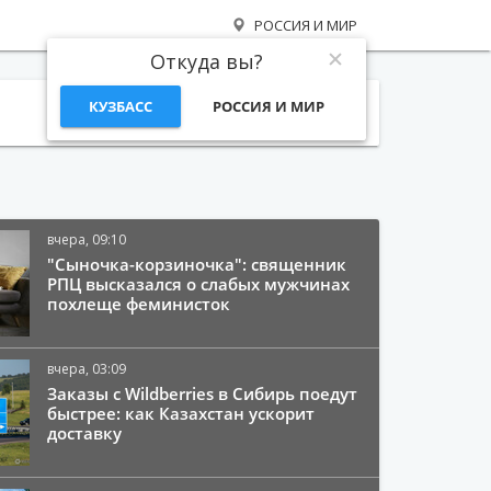
РОССИЯ И МИР
Откуда вы?
КУЗБАСС
РОССИЯ И МИР
Поиск
вчера, 09:10
"Сыночка-корзиночка": священник
РПЦ высказался о слабых мужчинах
похлеще феминисток
вчера, 03:09
Заказы с Wildberries в Сибирь поедут
быстрее: как Казахстан ускорит
доставку