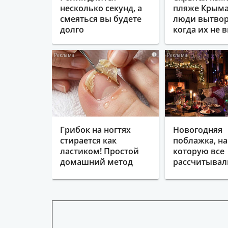
несколько секунд, а
пляже Крыма
смеяться вы будете
люди вытвор
долго
когда их не в
i
Грибок на ногтях
Новогодняя
стирается как
поблажка, на
ластиком! Простой
которую все
домашний метод
рассчитывали
году не случ