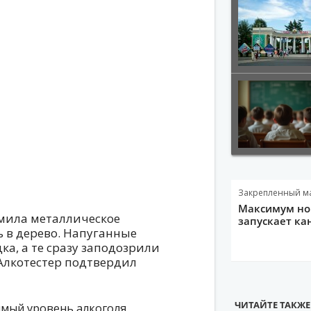
Закрепленный м
Максимум нов
мила металлическое
запускает ка
ь в дерево. Напуганные
а, а те сразу заподозрили
 Алкотестер подтвердил
ЧИТАЙТЕ ТАКЖЕ
имый уровень алкоголя