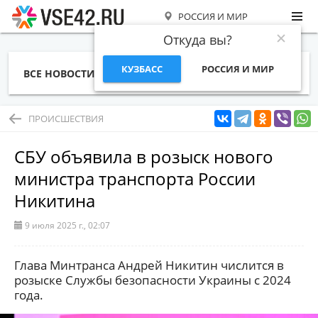
РОССИЯ И МИР
Откуда вы?
КУЗБАСС
РОССИЯ И МИР
ВСЕ НОВОСТИ
СТАТЬИ
ТЕМЫ
ФОТО
СПЕЦПРОЕКТЫ
РАБОТА И ДЕНЬГИ
ПРОИСШЕСТВИЯ
СБУ объявила в розыск нового
министра транспорта России
Никитина
9 июля 2025 г., 02:07
Глава Минтранса Андрей Никитин числится в
розыске Службы безопасности Украины с 2024
года.