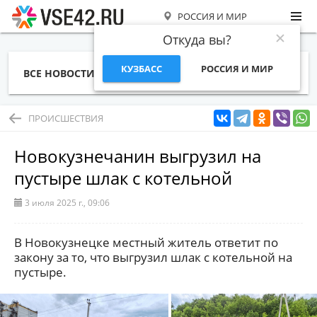
РОССИЯ И МИР
Откуда вы?
КУЗБАСС
РОССИЯ И МИР
ВСЕ НОВОСТИ
СТАТЬИ
ТЕМЫ
ФОТО
СПЕЦПРОЕКТЫ
РАБОТА И ДЕНЬГИ
ПРОИСШЕСТВИЯ
Новокузнечанин выгрузил на
пустыре шлак с котельной
3 июля 2025 г., 09:06
В Новокузнецке местный житель ответит по
закону за то, что выгрузил шлак с котельной на
пустыре.