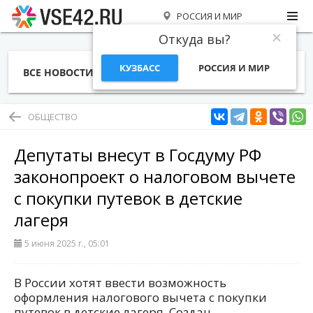
РОССИЯ И МИР
Откуда вы?
КУЗБАСС
РОССИЯ И МИР
ВСЕ НОВОСТИ
СТАТЬИ
ТЕМЫ
ФОТО
СПЕЦПРОЕКТЫ
РАБОТА И ДЕНЬГИ
ОБЩЕСТВО
Депутаты внесут в Госдуму РФ
законопроект о налоговом вычете
с покупки путевок в детские
лагеря
5 июня 2025 г., 05:01
В России хотят ввести возможность
оформления налогового вычета с покупки
путевок в детские лагеря. Создан