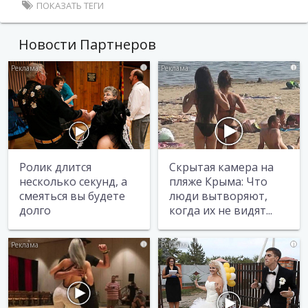
ПОКАЗАТЬ ТЕГИ
Новости Партнеров
i
i
Ролик длится
Скрытая камера на
несколько секунд, а
пляже Крыма: Что
смеяться вы будете
люди вытворяют,
долго
когда их не видят...
i
i