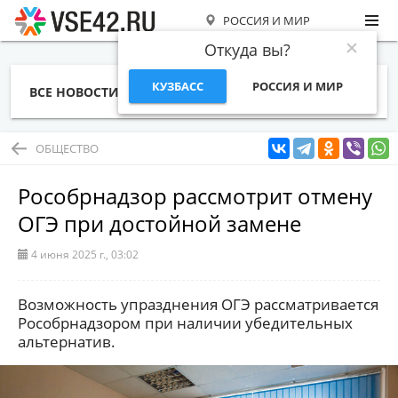
РОССИЯ И МИР
Откуда вы?
КУЗБАСС
РОССИЯ И МИР
ВСЕ НОВОСТИ
СТАТЬИ
ТЕМЫ
ФОТО
СПЕЦПРОЕКТЫ
РАБОТА И ДЕНЬГИ
ОБЩЕСТВО
Рособрнадзор рассмотрит отмену
ОГЭ при достойной замене
4 июня 2025 г., 03:02
Возможность упразднения ОГЭ рассматривается
Рособрнадзором при наличии убедительных
альтернатив.