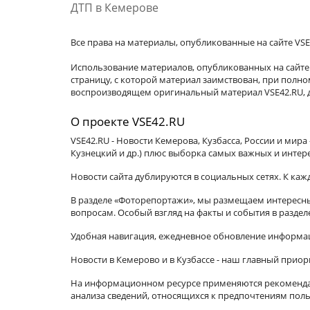
ДТП в Кемерове
Все права на материалы, опубликованные на сайте VSE
Использование материалов, опубликованных на сайте 
страницу, с которой материал заимствован, при пол
воспроизводящем оригинальный материал VSE42.RU, д
О проекте VSE42.RU
VSE42.RU - Новости Кемерова, Кузбасса, России и мир
Кузнецкий и др.) плюс выборка самых важных и интер
Новости сайта дублируются в социальных сетях. К ка
В разделе «Фоторепортажи», мы размещаем интересные
вопросам. Особый взгляд на факты и события в разде
Удобная навигация, ежедневное обновление информац
Новости в Кемерово и в Кузбассе - наш главный приор
На информационном ресурсе применяются рекомендат
анализа сведений, относящихся к предпочтениям поль