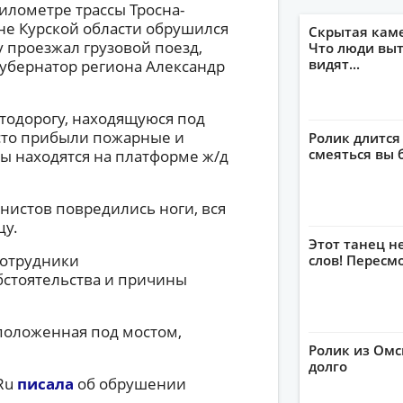
километре трассы Тросна-
не Курской области обрушился
Скрытая кам
у проезжал грузовой поезд,
Что люди выт
видят...
губернатор региона Александр
втодорогу, находящуюся под
есто прибыли пожарные и
Ролик длится
смеяться вы 
ы находятся на платформе ж/д
нистов повредились ноги, вся
цу.
Этот танец н
сотрудники
слов! Пересм
бстоятельства и причины
положенная под мостом,
Ролик из Омс
долго
Ru
писала
об обрушении