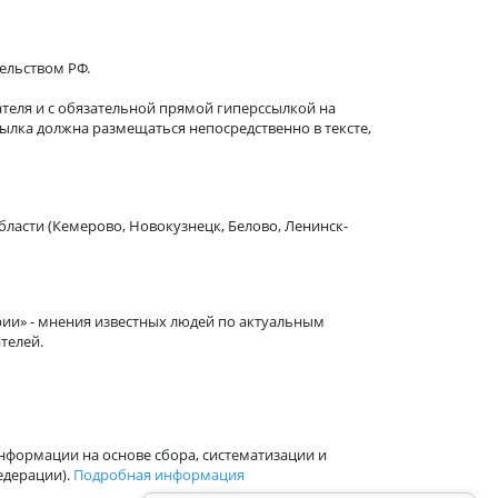
тельством РФ.
теля и с обязательной прямой гиперссылкой на
сылка должна размещаться непосредственно в тексте,
бласти (Кемерово, Новокузнецк, Белово, Ленинск-
рии» - мнения известных людей по актуальным
телей.
формации на основе сбора, систематизации и
едерации).
Подробная информация