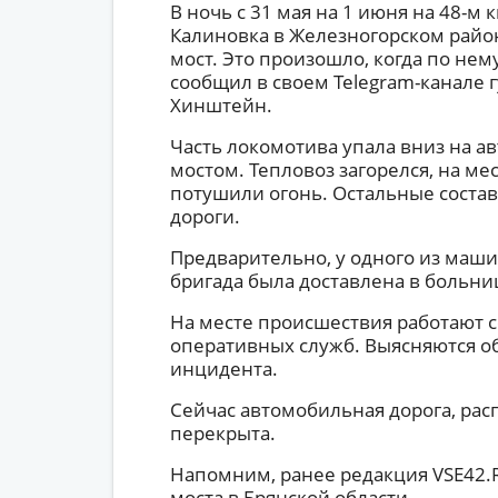
В ночь с 31 мая на 1 июня на 48-м 
Калиновка в Железногорском райо
мост. Это произошло, когда по нем
сообщил в своем Telegram-канале 
Хинштейн.
Часть локомотива упала вниз на а
мостом. Тепловоз загорелся, на м
потушили огонь. Остальные состав
дороги.
Предварительно, у одного из маши
бригада была доставлена в больни
На месте происшествия работают 
оперативных служб. Выясняются о
инцидента.
Сейчас автомобильная дорога, рас
перекрыта.
Напомним, ранее редакция VSE42.
моста в Брянской области