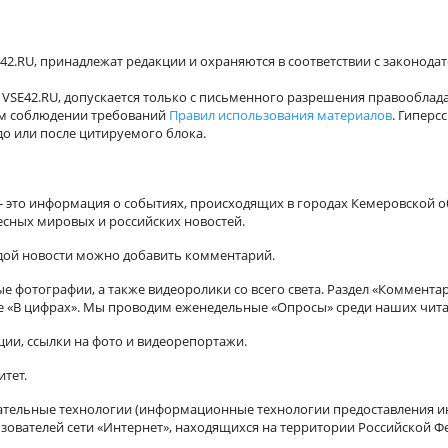
42.RU, принадлежат редакции и охраняются в соответствии с законода
VSE42.RU, допускается только с письменного разрешения правооблада
ном соблюдении требований
Правил использования материалов
. Гиперс
о или после цитируемого блока.
а - это информация о событиях, происходящих в городах Кемеровской о
есных мировых и российских новостей.
ждой новости можно добавить комментарий.
 фотографии, а также видеоролики со всего света. Раздел «Коммента
ле «В цифрах». Мы проводим еженедельные «Опросы» среди наших чита
ии, ссылки на фото и видеорепортажи.
итет.
ельные технологии (информационные технологии предоставления ин
зователей сети «Интернет», находящихся на территории Российской Ф