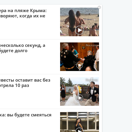
i
i
i
i
ера на пляже Крыма:
воряют, когда их не
 несколько секунд, а
будете долго
евесты оставит вас без
отрела 10 раз
ка: вы будете смеяться