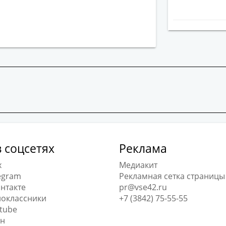
 соцсетях
Реклама
x
Медиакит
egram
Рекламная сетка страницы
нтакте
pr@vse42.ru
оклассники
+7 (3842) 75-55-55
tube
н