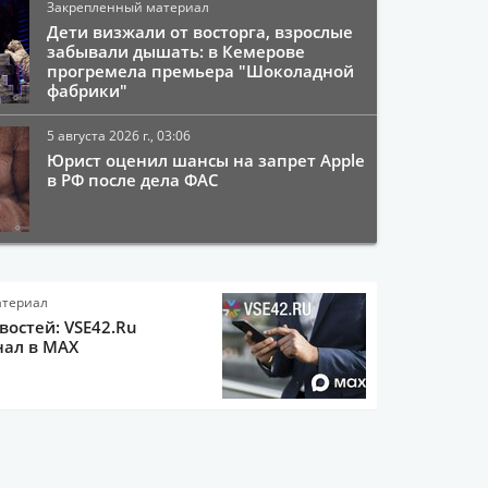
Закрепленный материал
Дети визжали от восторга, взрослые
забывали дышать: в Кемерове
прогремела премьера "Шоколадной
фабрики"
5 августа 2026 г., 03:06
Юрист оценил шансы на запрет Apple
в РФ после дела ФАС
атериал
остей: VSE42.Ru
нал в MAX