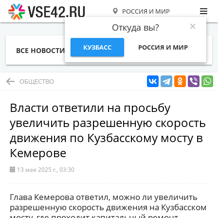
РОССИЯ И МИР
Откуда вы?
КУЗБАСС
РОССИЯ И МИР
ВСЕ НОВОСТИ
СТАТЬИ
ТЕМЫ
ФОТО
СПЕЦПРОЕКТЫ
РАБОТА И ДЕНЬГИ
ОБЩЕСТВО
Власти ответили на просьбу
увеличить разрешенную скорость
движения по Кузбасскому мосту в
Кемерове
13 мая 2025 г., 03:30
Глава Кемерова ответил, можно ли увеличить
разрешенную скорость движения на Кузбасском
мосту, где проходит капитальный ремонт.