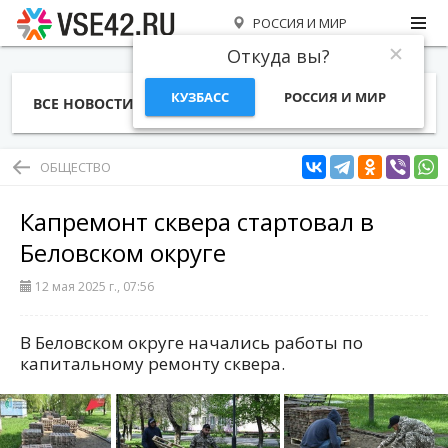
РОССИЯ И МИР
Откуда вы?
КУЗБАСС
РОССИЯ И МИР
ВСЕ НОВОСТИ
СТАТЬИ
ТЕМЫ
ФОТО
СПЕЦПРОЕКТЫ
РАБОТА И ДЕНЬГИ
ОБЩЕСТВО
Капремонт сквера стартовал в
Беловском округе
12 мая 2025 г., 07:56
В Беловском округе начались работы по
капитальному ремонту сквера.