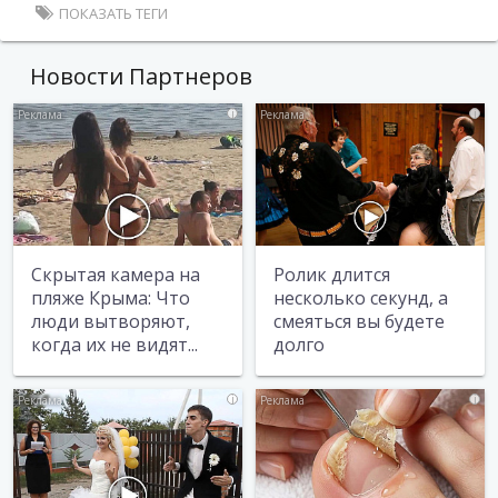
ПОКАЗАТЬ ТЕГИ
Новости Партнеров
i
i
Скрытая камера на
Ролик длится
пляже Крыма: Что
несколько секунд, а
люди вытворяют,
смеяться вы будете
когда их не видят...
долго
i
i