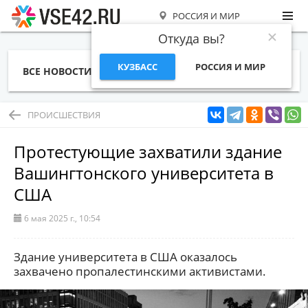
РОССИЯ И МИР
Откуда вы?
КУЗБАСС
РОССИЯ И МИР
ВСЕ НОВОСТИ
СТАТЬИ
ТЕМЫ
ФОТО
СПЕЦПРОЕКТЫ
РАБОТА И ДЕНЬГИ
ПРОИСШЕСТВИЯ
Протестующие захватили здание
Вашингтонского университета в
США
6 мая 2025 г., 10:54
Здание университета в США оказалось
захвачено пропалестинскими активистами.