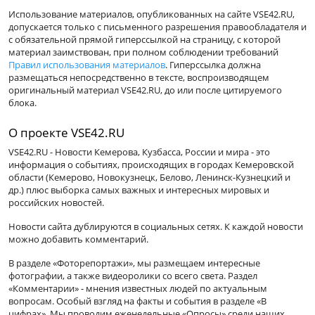
Использование материалов, опубликованных на сайте VSE42.RU,
допускается только с письменного разрешения правообладателя и
с обязательной прямой гиперссылкой на страницу, с которой
материал заимствован, при полном соблюдении требований
Правил использования материалов
. Гиперссылка должна
размещаться непосредственно в тексте, воспроизводящем
оригинальный материал VSE42.RU, до или после цитируемого
блока.
О проекте VSE42.RU
VSE42.RU - Новости Кемерова, Кузбасса, России и мира - это
информация о событиях, происходящих в городах Кемеровской
области (Кемерово, Новокузнецк, Белово, Ленинск-Кузнецкий и
др.) плюс выборка самых важных и интересных мировых и
российских новостей.
Новости сайта дублируются в социальных сетях. К каждой новости
можно добавить комментарий.
В разделе «Фоторепортажи», мы размещаем интересные
фотографии, а также видеоролики со всего света. Раздел
«Комментарии» - мнения известных людей по актуальным
вопросам. Особый взгляд на факты и события в разделе «В
цифрах». Мы проводим еженедельные «Опросы» среди наших