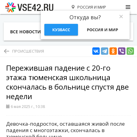
РОССИЯ И МИР
Откуда вы?
КУЗБАСС
РОССИЯ И МИР
ВСЕ НОВОСТИ
СТАТЬИ
ТЕМЫ
ФОТО
СПЕЦПРОЕКТЫ
РАБОТА И ДЕНЬГИ
ПРОИСШЕСТВИЯ
Пережившая падение с 20-го
этажа тюменская школьница
скончалась в больнице спустя две
недели
6 мая 2025 г., 10:38
Девочка-подросток, оставшаяся живой после
падения с многоэтажки, скончалась в
тюменской больнице.