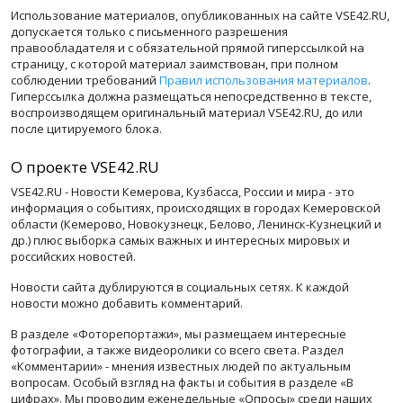
Использование материалов, опубликованных на сайте VSE42.RU,
допускается только с письменного разрешения
правообладателя и с обязательной прямой гиперссылкой на
страницу, с которой материал заимствован, при полном
соблюдении требований
Правил использования материалов
.
Гиперссылка должна размещаться непосредственно в тексте,
воспроизводящем оригинальный материал VSE42.RU, до или
после цитируемого блока.
О проекте VSE42.RU
VSE42.RU - Новости Кемерова, Кузбасса, России и мира - это
информация о событиях, происходящих в городах Кемеровской
области (Кемерово, Новокузнецк, Белово, Ленинск-Кузнецкий и
др.) плюс выборка самых важных и интересных мировых и
российских новостей.
Новости сайта дублируются в социальных сетях. К каждой
новости можно добавить комментарий.
В разделе «Фоторепортажи», мы размещаем интересные
фотографии, а также видеоролики со всего света. Раздел
«Комментарии» - мнения известных людей по актуальным
вопросам. Особый взгляд на факты и события в разделе «В
цифрах». Мы проводим еженедельные «Опросы» среди наших