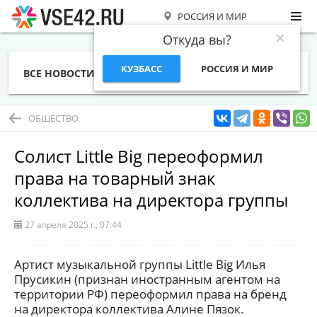
РОССИЯ И МИР
Откуда вы?
КУЗБАСС
РОССИЯ И МИР
ВСЕ НОВОСТИ
СТАТЬИ
ТЕМЫ
ФОТО
СПЕЦПРОЕКТЫ
РАБОТА И ДЕНЬГИ
ОБЩЕСТВО
Солист Little Big переоформил
права на товарный знак
коллектива на директора группы
27 апреля 2025 г., 07:44
Артист музыкальной группы Little Big Илья
Прусикин (признан иностранным агентом на
территории РФ) переоформил права на бренд
на директора коллектива Алине Пязок.