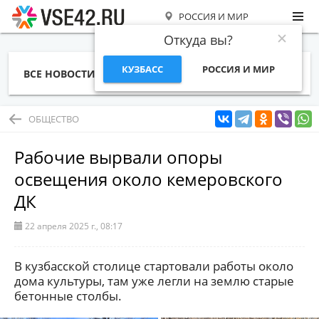
РОССИЯ И МИР
Откуда вы?
КУЗБАСС
РОССИЯ И МИР
ВСЕ НОВОСТИ
СТАТЬИ
ТЕМЫ
ФОТО
СПЕЦПРОЕКТЫ
РАБОТА И ДЕНЬГИ
ОБЩЕСТВО
Рабочие вырвали опоры
освещения около кемеровского
ДК
22 апреля 2025 г., 08:17
В кузбасской столице стартовали работы около
дома культуры, там уже легли на землю старые
бетонные столбы.