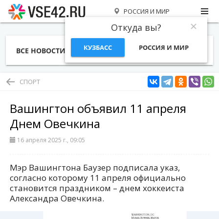
РОССИЯ И МИР
Откуда вы?
КУЗБАСС
РОССИЯ И МИР
ВСЕ НОВОСТИ
СТАТЬИ
ТЕМЫ
ФОТО
СПЕЦПРОЕКТЫ
РАБОТА И ДЕНЬГИ
СПОРТ
Вашингтон объявил 11 апреля
Днем Овечкина
16 апреля 2025 г., 09:05
Мэр Вашингтона Баузер подписала указ,
согласно которому 11 апреля официально
становится праздником – днем хоккеиста
Александра Овечкина.