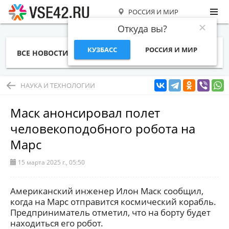
РОССИЯ И МИР
Откуда вы?
КУЗБАСС
РОССИЯ И МИР
ВСЕ НОВОСТИ
СТАТЬИ
ТЕМЫ
ФОТО
СПЕЦПРОЕКТЫ
РАБОТА И ДЕНЬГИ
НАУКА И ТЕХНОЛОГИИ
Маск анонсировал полет
человекоподобного робота на
Марс
15 марта 2025 г., 05:50
Американский инженер Илон Маск сообщил,
когда на Марс отправится космический корабль.
Предприниматель отметил, что на борту будет
находиться его робот.