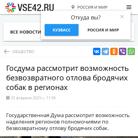
РОССИЯ И МИР
Откуда вы?
КУЗБАСС
РОССИЯ И МИР
ВСЕ НОВОСТИ
СТАТЬИ
ТЕМЫ
ФОТО
СПЕЦПРОЕКТЫ
РАБОТА И ДЕНЬГИ
ОБЩЕСТВО
Госдума рассмотрит возможность
безвозвратного отлова бродячих
собак в регионах
25 февраля 2025 г., 11:56
Государственная Дума рассмотрит возможность
наделения регионов полномочиями по
безвозвратному отлову бродячих собак.