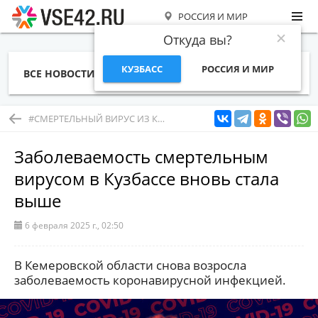
РОССИЯ И МИР
Откуда вы?
КУЗБАСС
РОССИЯ И МИР
ВСЕ НОВОСТИ
СТАТЬИ
ТЕМЫ
ФОТО
СПЕЦПРОЕКТЫ
РАБОТА И ДЕНЬГИ
#СМЕРТЕЛЬНЫЙ ВИРУС ИЗ КИТАЯ
Заболеваемость смертельным
вирусом в Кузбассе вновь стала
выше
6 февраля 2025 г., 02:50
В Кемеровской области снова возросла
заболеваемость коронавирусной инфекцией.