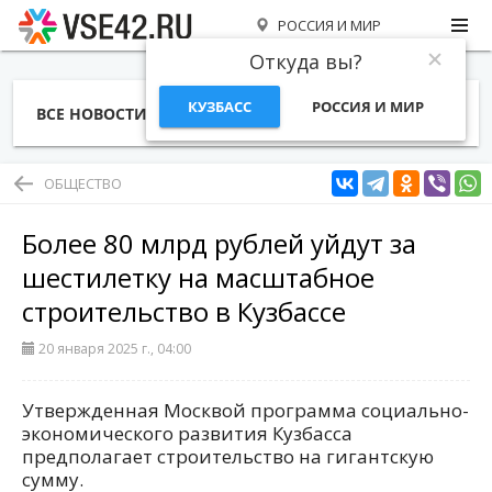
РОССИЯ И МИР
Откуда вы?
КУЗБАСС
РОССИЯ И МИР
ВСЕ НОВОСТИ
СТАТЬИ
ТЕМЫ
ФОТО
СПЕЦПРОЕКТЫ
РАБОТА И ДЕНЬГИ
ОБЩЕСТВО
Более 80 млрд рублей уйдут за
шестилетку на масштабное
строительство в Кузбассе
20 января 2025 г., 04:00
Утвержденная Москвой программа социально-
экономического развития Кузбасса
предполагает строительство на гигантскую
сумму.