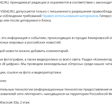
42.RU, принадлежат редакции и охраняются в соответствии с законода
VSE42.RU, допускается только с письменного разрешения правооблада
ном соблюдении требований
Правил использования материалов
. Гиперс
о или после цитируемого блока.
а - это информация о событиях, происходящих в городах Кемеровской о
есных мировых и российских новостей.
ждой новости можно добавить комментарий.
 фотографии, а также видеоролики со всего света. Раздел «Коммента
ле «В цифрах». Мы проводим еженедельные «Опросы» среди наших чита
ии, ссылки на фото и видеорепортажи.
итет.
ельные технологии (информационные технологии предоставления ин
зователей сети «Интернет», находящихся на территории Российской Ф
басская 33а, 2 этаж