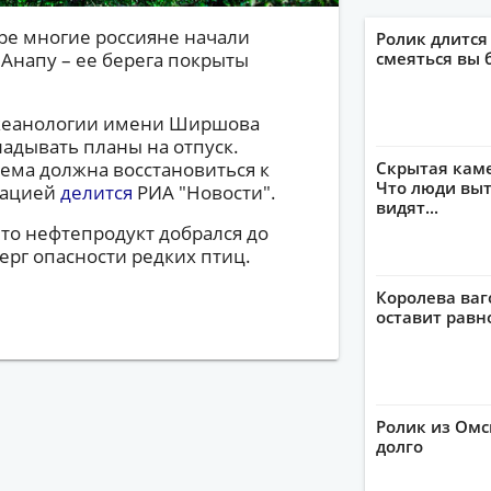
ре многие россияне начали
Ролик длится
 Анапу – ее берега покрыты
смеяться вы 
 океанологии имени Ширшова
кладывать планы на отпуск.
тема должна восстановиться к
Скрытая кам
Что люди выт
мацией
делится
РИА "Новости".
видят...
 что нефтепродукт добрался до
рг опасности редких птиц.
Королева ваг
оставит рав
Ролик из Омс
долго