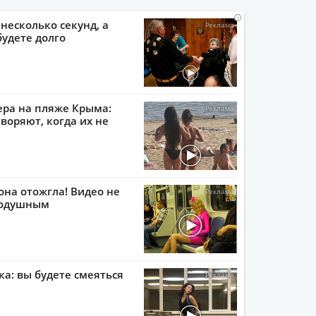
i
i
i
i
 несколько секунд, а
будете долго
ера на пляже Крыма:
воряют, когда их не
она отожгла! Видео не
нодушным
ка: вы будете смеяться