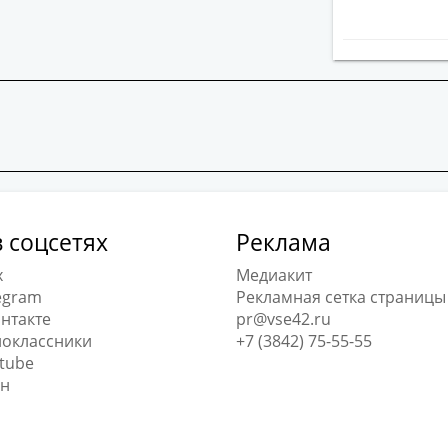
 соцсетях
Реклама
x
Медиакит
egram
Рекламная сетка страницы
нтакте
pr@vse42.ru
оклассники
+7 (3842) 75-55-55
tube
н