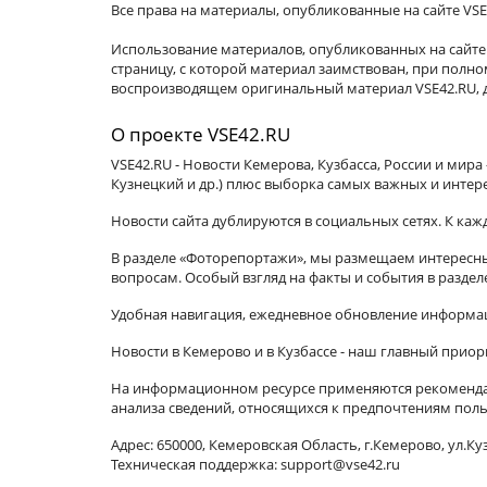
Все права на материалы, опубликованные на сайте VSE
Использование материалов, опубликованных на сайте 
страницу, с которой материал заимствован, при пол
воспроизводящем оригинальный материал VSE42.RU, д
О проекте VSE42.RU
VSE42.RU - Новости Кемерова, Кузбасса, России и мир
Кузнецкий и др.) плюс выборка самых важных и интер
Новости сайта дублируются в социальных сетях. К ка
В разделе «Фоторепортажи», мы размещаем интересные
вопросам. Особый взгляд на факты и события в разде
Удобная навигация, ежедневное обновление информац
Новости в Кемерово и в Кузбассе - наш главный приор
На информационном ресурсе применяются рекомендат
анализа сведений, относящихся к предпочтениям поль
Адрес: 650000, Кемеровская Область, г.Кемерово, ул.Куз
Техническая поддержка: support@vse42.ru