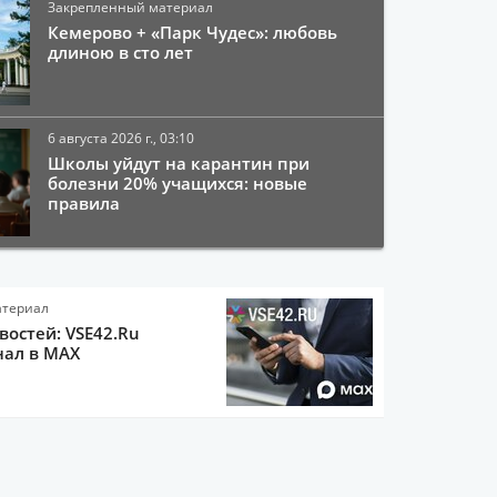
Закрепленный материал
Кемерово + «Парк Чудес»: любовь
длиною в сто лет
6 августа 2026 г., 03:10
Школы уйдут на карантин при
болезни 20% учащихся: новые
правила
атериал
остей: VSE42.Ru
нал в MAX