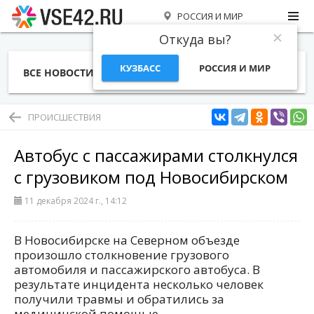
РОССИЯ И МИР
Откуда вы?
КУЗБАСС
РОССИЯ И МИР
ВСЕ НОВОСТИ
СТАТЬИ
ТЕМЫ
ФОТО
СПЕЦПРОЕКТЫ
РАБОТА И ДЕНЬГИ
ПРОИСШЕСТВИЯ
Автобус с пассажирами столкнулся
с грузовиком под Новосибирском
11 декабря 2024 г., 14:12
В Новосибирске на Северном объезде
произошло столкновение грузового
автомобиля и пассажирского автобуса. В
результате инцидента несколько человек
получили травмы и обратились за
медицинской помощью.