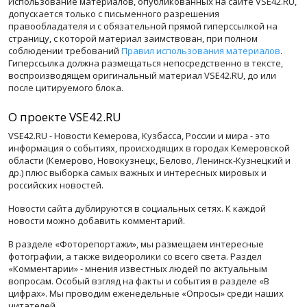
Использование материалов, опубликованных на сайте VSE42.RU,
допускается только с письменного разрешения
правообладателя и с обязательной прямой гиперссылкой на
страницу, с которой материал заимствован, при полном
соблюдении требований
Правил использования материалов
.
Гиперссылка должна размещаться непосредственно в тексте,
воспроизводящем оригинальный материал VSE42.RU, до или
после цитируемого блока.
О проекте VSE42.RU
VSE42.RU - Новости Кемерова, Кузбасса, России и мира - это
информация о событиях, происходящих в городах Кемеровской
области (Кемерово, Новокузнецк, Белово, Ленинск-Кузнецкий и
др.) плюс выборка самых важных и интересных мировых и
российских новостей.
Новости сайта дублируются в социальных сетях. К каждой
новости можно добавить комментарий.
В разделе «Фоторепортажи», мы размещаем интересные
фотографии, а также видеоролики со всего света. Раздел
«Комментарии» - мнения известных людей по актуальным
вопросам. Особый взгляд на факты и события в разделе «В
цифрах». Мы проводим еженедельные «Опросы» среди наших
читателей.