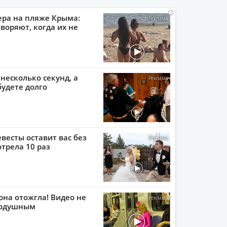
i
i
i
i
ера на пляже Крыма:
воряют, когда их не
 несколько секунд, а
будете долго
евесты оставит вас без
отрела 10 раз
она отожгла! Видео не
нодушным