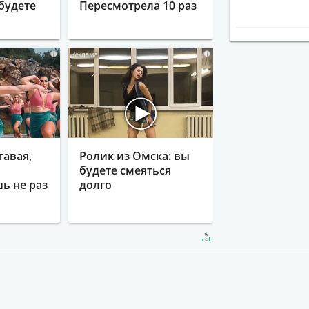
будете
Пересмотрела 10 раз
i
i
тавая,
Ролик из Омска: вы
будете смеяться
ь не раз
долго