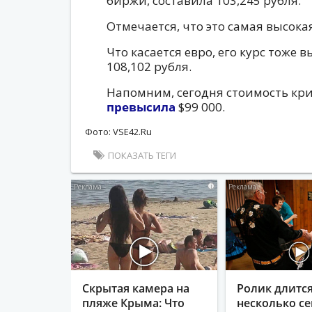
биржи, составила 103,245 рубля.
Отмечается, что это самая высокая
Что касается евро, его курс тоже в
108,102 рубля.
Напомним, сегодня стоимость кр
превысила
$99 000.
Фото: VSE42.Ru
ПОКАЗАТЬ ТЕГИ
i
Скрытая камера на
Ролик длитс
пляже Крыма: Что
несколько се