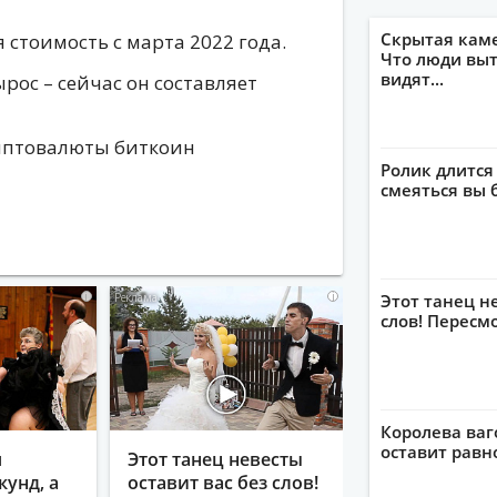
Скрытая кам
 стоимость с марта 2022 года.
Что люди выт
видят...
ырос – сейчас он составляет
иптовалюты биткоин
Ролик длится
смеяться вы 
i
i
Этот танец н
слов! Пересм
Королева ваг
оставит рав
я
Этот танец невесты
кунд, а
оставит вас без слов!