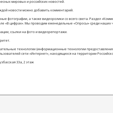
ресных мировых и российских новостей.
каждой новости можно добавить комментарий.
ые фотографии, а также видеоролики со всего света. Раздел «Комм
деле «В цифрах». Мы проводим еженедельные «Опросы» среди наших 
ации, ссылки на фото и видеорепортажи.
ритет.
тельные технологии (информационные технологии предоставления 
льзователей сети «Интернет», находящихся на территории Российск
узбасская 33а, 2 этаж