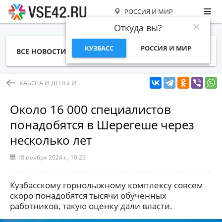
РОССИЯ И МИР
Откуда вы?
КУЗБАСС
РОССИЯ И МИР
ВСЕ НОВОСТИ
СТАТЬИ
ТЕМЫ
ФОТО
СПЕЦПРОЕКТЫ
РАБОТА И ДЕНЬГИ
РАБОТА И ДЕНЬГИ
Около 16 000 специалистов
понадобятся в Шерегеше через
несколько лет
18 ноября 2024 г., 10:23
Кузбасскому горнолыжному комплексу совсем
скоро понадобятся тысячи обученных
работников, такую оценку дали власти.