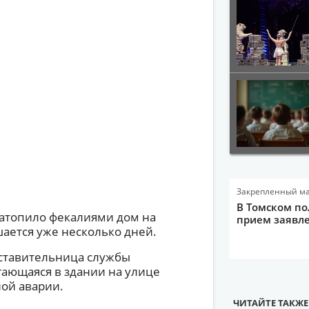
Закрепленный м
В Томском по
атопило фекалиями дом на
прием заявле
шается уже несколько дней.
дставительница службы
гающаяся в здании на улице
ой аварии.
ЧИТАЙТЕ ТАКЖЕ