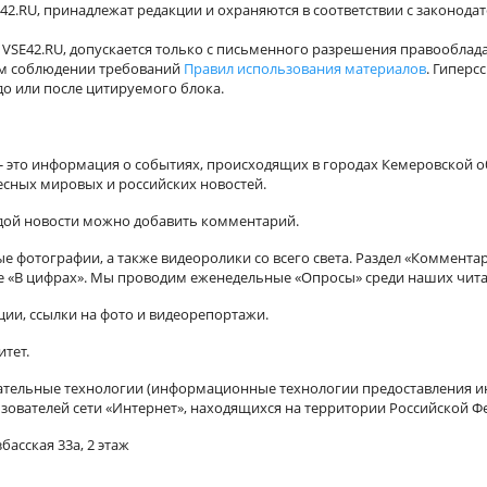
42.RU, принадлежат редакции и охраняются в соответствии с законода
VSE42.RU, допускается только с письменного разрешения правооблада
ном соблюдении требований
Правил использования материалов
. Гиперс
о или после цитируемого блока.
а - это информация о событиях, происходящих в городах Кемеровской о
есных мировых и российских новостей.
ждой новости можно добавить комментарий.
 фотографии, а также видеоролики со всего света. Раздел «Коммента
ле «В цифрах». Мы проводим еженедельные «Опросы» среди наших чита
ии, ссылки на фото и видеорепортажи.
итет.
ельные технологии (информационные технологии предоставления ин
зователей сети «Интернет», находящихся на территории Российской Ф
басская 33а, 2 этаж