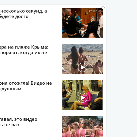
i
i
i
i
 несколько секунд, а
будете долго
ера на пляже Крыма:
воряют, когда их не
она отожгла! Видео не
нодушным
тавая, это видео
ь не раз