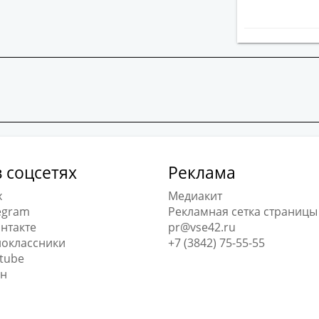
 соцсетях
Реклама
x
Медиакит
egram
Рекламная сетка страницы
нтакте
pr@vse42.ru
оклассники
+7 (3842) 75-55-55
tube
н