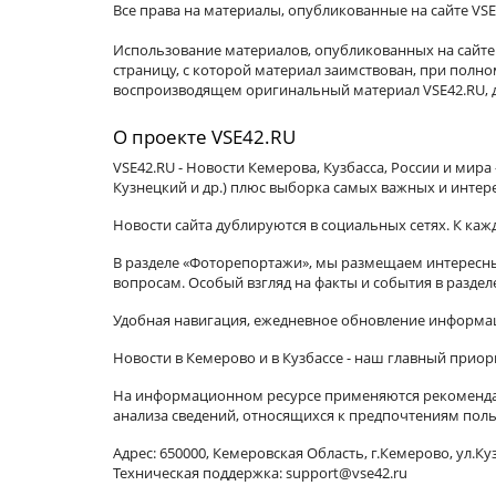
Все права на материалы, опубликованные на сайте VSE
Использование материалов, опубликованных на сайте 
страницу, с которой материал заимствован, при пол
воспроизводящем оригинальный материал VSE42.RU, д
О проекте VSE42.RU
VSE42.RU - Новости Кемерова, Кузбасса, России и мир
Кузнецкий и др.) плюс выборка самых важных и интер
Новости сайта дублируются в социальных сетях. К ка
В разделе «Фоторепортажи», мы размещаем интересные
вопросам. Особый взгляд на факты и события в разде
Удобная навигация, ежедневное обновление информац
Новости в Кемерово и в Кузбассе - наш главный приор
На информационном ресурсе применяются рекомендат
анализа сведений, относящихся к предпочтениям поль
Адрес: 650000, Кемеровская Область, г.Кемерово, ул.Куз
Техническая поддержка: support@vse42.ru