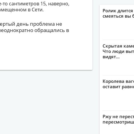
де-то сантиметров 15, наверно,
азмещенном в Сети.
Ролик длится
смеяться вы 
вертый день проблема не
неоднократно обращались в
Скрытая кам
Что люди выт
видят...
Королева ваг
оставит рав
Ржу не перес
пересмотриш