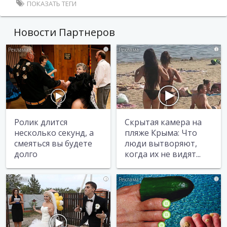
ПОКАЗАТЬ ТЕГИ
Новости Партнеров
i
i
Ролик длится
Скрытая камера на
несколько секунд, а
пляже Крыма: Что
смеяться вы будете
люди вытворяют,
долго
когда их не видят...
i
i