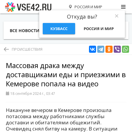
РОССИЯ И МИР
Откуда вы?
КУЗБАСС
РОССИЯ И МИР
ВСЕ НОВОСТИ
СТАТЬИ
ТЕМЫ
ФОТО
СПЕЦПРОЕКТЫ
РАБОТА И ДЕНЬГИ
ПРОИСШЕСТВИЯ
Массовая драка между
доставщиками еды и приезжими в
Кемерове попала на видео
18 сентября 2024 г., 03:47
Накануне вечером в Кемерове произошла
потасовка между работниками службы
доставки и обитателями общежитий.
Очевидец снял битву на камеру. В ситуации