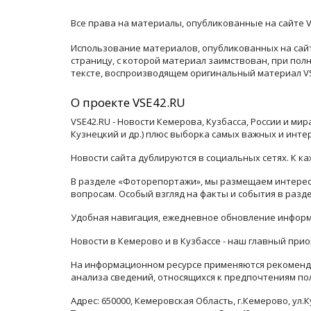
Все права на материалы, опубликованные на сайте V
Использование материалов, опубликованных на сайт
страницу, с которой материал заимствован, при по
тексте, воспроизводящем оригинальный материал VSE
О проекте VSE42.RU
VSE42.RU - Новости Кемерова, Кузбасса, России и ми
Кузнецкий и др.) плюс выборка самых важных и инте
Новости сайта дублируются в социальных сетях. К 
В разделе «Фоторепортажи», мы размещаем интересн
вопросам. Особый взгляд на факты и события в раз
Удобная навигация, ежедневное обновление информ
Новости в Кемерово и в Кузбассе - наш главный прио
На информационном ресурсе применяются рекоменда
анализа сведений, относящихся к предпочтениям по
Адрес: 650000, Кемеровская Область, г.Кемерово, ул.К