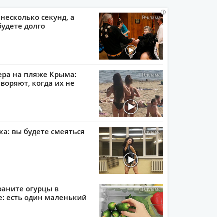
i
i
i
i
 несколько секунд, а
будете долго
ера на пляже Крыма:
воряют, когда их не
ка: вы будете смеяться
раните огурцы в
: есть один маленький