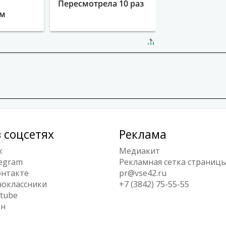
Пересмотрела 10 раз
ым
 соцсетях
Реклама
x
Медиакит
egram
Рекламная сетка страниц
нтакте
pr@vse42.ru
оклассники
+7 (3842) 75-55-55
tube
ен