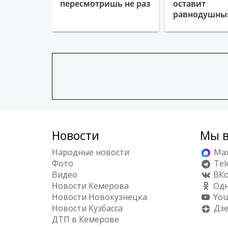
пересмотришь не раз
оставит
равнодушн
Новости
Мы в
Народные новости
Ma
Фото
Tel
Видео
ВКо
Новости Кемерова
Одн
Новости Новокузнецка
You
Новости Кузбасса
Дз
ДТП в Кемерове