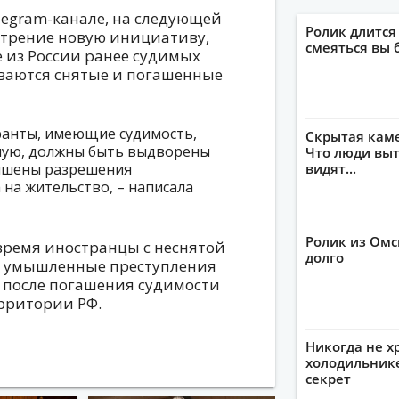
elegram-канале, на следующей
Ролик длится
мотрение новую инициативу,
смеяться вы 
из России ранее судимых
ываются снятые и погашенные
гранты, имеющие судимость,
Скрытая кам
нную, должны быть выдворены
Что люди выт
лишены разрешения
видят...
на жительство, – написала
Ролик из Омс
время иностранцы с неснятой
долго
а умышленные преступления
о после погашения судимости
рритории РФ.
Никогда не х
холодильнике
секрет