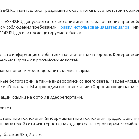
SE42.RU, принадлежат редакции и охраняются в соответствии с зак
е VSE42.RU, допускается только с письменного разрешения правооб
лном соблюдении требований
Правил использования материалов
. Ги
42.RU, до или после цитируемого блока.
ра - это информация о событиях, происходящих в городах Кемеровско
ресных мировых и российских новостей.
каждой новости можно добавить комментарий.
ые фотографии, а также видеоролики со всего света. Раздел «Комм
деле «В цифрах». Мы проводим еженедельные «Опросы» среди наших 
ации, ссылки на фото и видеорепортажи.
ритет.
тельные технологии (информационные технологии предоставления 
льзователей сети «Интернет», находящихся на территории Российск
узбасская 33а, 2 этаж