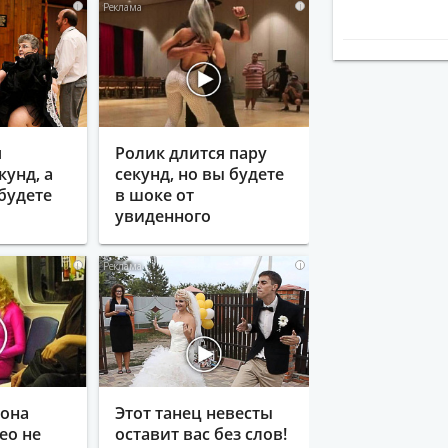
i
i
я
Ролик длится пару
кунд, а
секунд, но вы будете
будете
в шоке от
увиденного
i
i
гона
Этот танец невесты
ео не
оставит вас без слов!