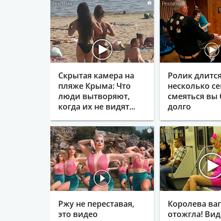
i
Скрытая камера на
Ролик длитс
пляже Крыма: Что
несколько се
люди вытворяют,
смеяться вы 
когда их не видят...
долго
i
Ржу не переставая,
Королева ва
это видео
отожгла! Вид