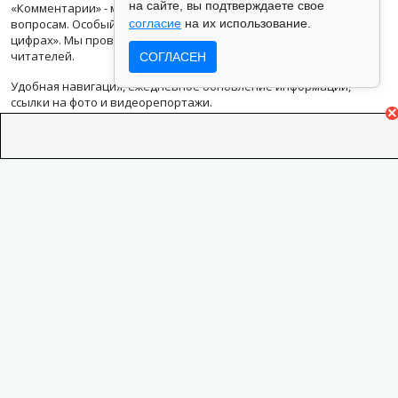
на сайте, вы подтверждаете свое
«Комментарии» - мнения известных людей по актуальным
вопросам. Особый взгляд на факты и события в разделе «В
согласие
на их использование.
цифрах». Мы проводим еженедельные «Опросы» среди наших
читателей.
СОГЛАСЕН
Удобная навигация, ежедневное обновление информации,
ссылки на фото и видеорепортажи.
Новости в Кемерово и в Кузбассе - наш главный приоритет.
На информационном ресурсе применяются рекомендательные
технологии (информационные технологии предоставления
информации на основе сбора, систематизации и анализа
сведений, относящихся к предпочтениям пользователей сети
«Интернет», находящихся на территории Российской
Федерации).
Подробная информация
Адрес: 650000, Кемеровская Область, г.Кемерово, ул.Кузбасская
33а, 2 этаж
Техническая поддержка: support@vse42.ru
Для лиц старше 18 лет.