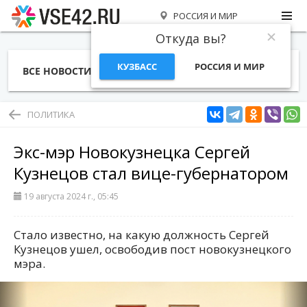
РОССИЯ И МИР
Откуда вы?
КУЗБАСС
РОССИЯ И МИР
ВСЕ НОВОСТИ
СТАТЬИ
ТЕМЫ
ФОТО
СПЕЦПРОЕКТЫ
РАБОТА И ДЕНЬГИ
ПОЛИТИКА
Экс-мэр Новокузнецка Сергей
Кузнецов стал вице-губернатором
19 августа 2024 г., 05:45
Стало известно, на какую должность Сергей
Кузнецов ушел, освободив пост новокузнецкого
мэра.