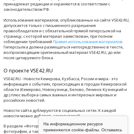
принадлежат редакции и охраняются в соответствии с
законодательством РФ.
Использование материалов, опубликованных на сайте VSE42.RU,
допускается только с письменного разрешения
правообладателя и с обязательной прямой гиперссылкой на
страницу, с которой материал заимствован, при полном
соблюдении требований
Правил использования материалов
.
Гиперссылка должна размещаться непосредственно в тексте,
воспроизводящем оригинальный материал VSE42.RU, до или
после цитируемого блока.
О проекте VSE42.RU
VSE42.RU - Новости Кемерова, Кузбасса, России и мира - это
информация о событиях, происходящих в городах Кемеровской
области (Кемерово, Новокузнецк, Белово, Ленинск-Кузнецкий и
др.) плюс выборка самых важных и интересных мировых и
российских новостей.
Новости сайта дублируются в социальных сетях. К каждой
новости можно добавить комментарий.
На информационном ресурсе
В разделе «Фоторепортажи», мы размещаем интересные
применяются cookie-файлы. Оставаясь
фотографии, а также видеоролики со всего света. Раздел