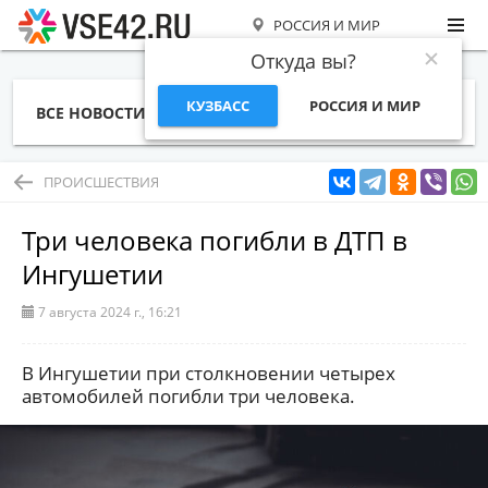
РОССИЯ И МИР
Откуда вы?
КУЗБАСС
РОССИЯ И МИР
ВСЕ НОВОСТИ
СТАТЬИ
ТЕМЫ
ФОТО
СПЕЦПРОЕКТЫ
РАБОТА И ДЕНЬГИ
ПРОИСШЕСТВИЯ
Три человека погибли в ДТП в
Ингушетии
7 августа 2024 г., 16:21
В Ингушетии при столкновении четырех
автомобилей погибли три человека.