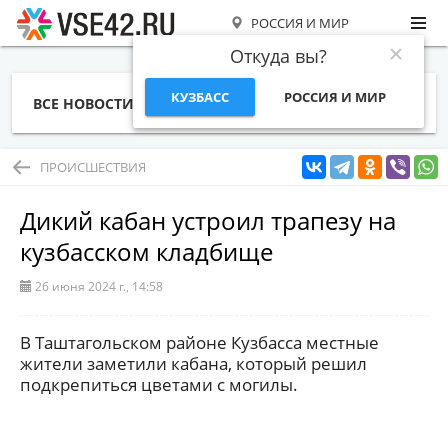
РОССИЯ И МИР
Откуда вы?
КУЗБАСС
РОССИЯ И МИР
ВСЕ НОВОСТИ
СТАТЬИ
ТЕМЫ
ФОТО
СПЕЦПРОЕКТЫ
РАБОТА И ДЕНЬГИ
ПРОИСШЕСТВИЯ
Дикий кабан устроил трапезу на
кузбасском кладбище
26 июня 2024 г., 14:58
В Таштагольском районе Кузбасса местные
жители заметили кабана, который решил
подкрепиться цветами с могилы.