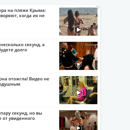
i
i
i
i
ера на пляже Крыма:
воряют, когда их не
 несколько секунд, а
будете долго
она отожгла! Видео не
нодушным
пару секунд, но вы
е от увиденного