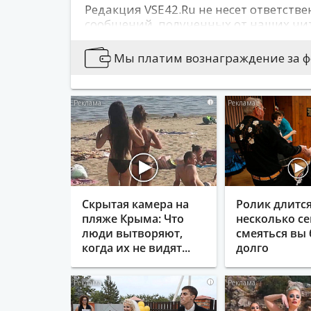
Редакция VSE42.Ru не несет ответстве
сообщений, полученных от наших чи
сайта может не совпадать с позицией
публикуется информация, носящая о
Мы платим вознаграждение за фо
содержащая иные признаки, которые
действующего законодательства.
i
Вы можете сообщить новости:
Позвонив по 76-79-79
Написав на news@vse42.ru
Написав нам
ВКонтакте
Скрытая камера на
Ролик длитс
пляже Крыма: Что
несколько се
люди вытворяют,
смеяться вы 
когда их не видят...
долго
i