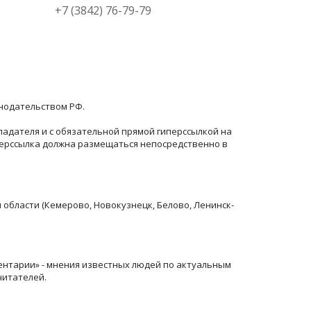
+7 (3842) 76-79-79
онодательством РФ.
ладателя и с обязательной прямой гиперссылкой на
перссылка должна размещаться непосредственно в
й области (Кемерово, Новокузнецк, Белово, Ленинск-
ентарии» - мнения известных людей по актуальным
читателей.