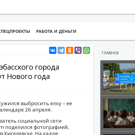
СПЕЦПРОЕКТЫ
РАБОТА И ДЕНЬГИ
ГЛАВНОЕ
збасского города
ут Нового года
ужился выбросить елку – ее
алендаре 26 апреля.
ватель социальной сети
am поделился фотографией,
в Киселевске. На кадре