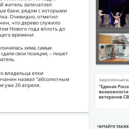
й житель запечатлел
ые баки, рядом с которыми
лка. Очевидно, отметил
нин, что дерево служило
том Нового года вплоть до
щего времени:
 кончилась зима, самые
 сдали свои позиции, – пишет
атель.
о владельца елки
вчанин назвал "абсолютным
Закрепленный м
е уже 26 апреля.
"Единая Росс
возможности 
ветеранов С
ЧИТАЙТЕ ТАКЖЕ