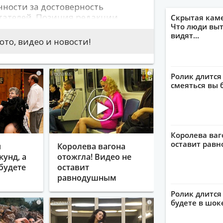
нности за достоверность
тателей. Позиция редакции
Скрытая кам
Что люди выт
 авторов сообщений. На сайте не
видят...
скорбительный характер либо
то, видео и новости!
 могут привести к нарушению
i
i
Ролик длится
смеяться вы 
Королева ваг
оставит рав
я
Королева вагона
кунд, а
отожгла! Видео не
будете
оставит
равнодушным
Ролик длится 
будете в шок
i
i