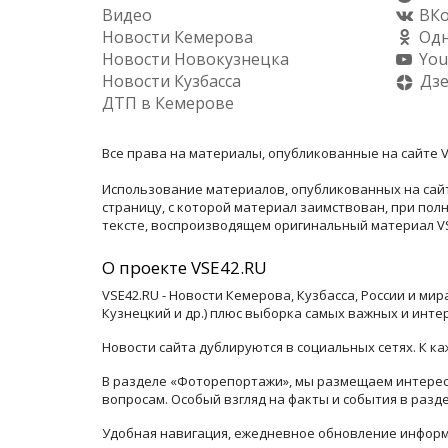
Видео
ВКо
Новости Кемерова
Одн
Новости Новокузнецка
You
Новости Кузбасса
Дз
ДТП в Кемерове
Все права на материалы, опубликованные на сайте V
Использование материалов, опубликованных на сайт
страницу, с которой материал заимствован, при по
тексте, воспроизводящем оригинальный материал VSE
О проекте VSE42.RU
VSE42.RU - Новости Кемерова, Кузбасса, России и ми
Кузнецкий и др.) плюс выборка самых важных и инте
Новости сайта дублируются в социальных сетях. К 
В разделе «Фоторепортажи», мы размещаем интересн
вопросам. Особый взгляд на факты и события в раз
Удобная навигация, ежедневное обновление информ