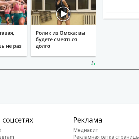
тавая,
Ролик из Омска: вы
будете смеяться
ь не раз
долго
 соцсетях
Реклама
x
Медиакит
egram
Рекламная сетка страниц