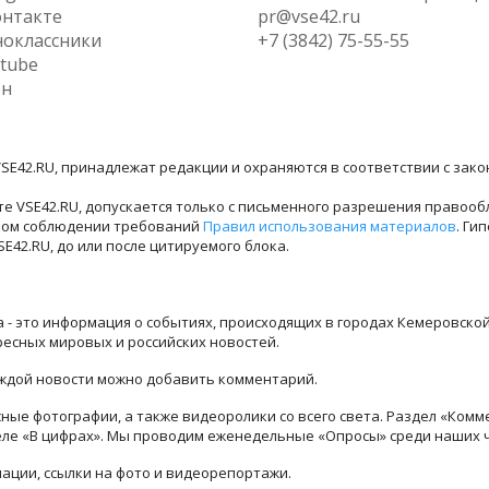
нтакте
pr@vse42.ru
оклассники
+7 (3842) 75-55-55
tube
ен
SE42.RU, принадлежат редакции и охраняются в соответствии с зак
е VSE42.RU, допускается только с письменного разрешения правооб
лном соблюдении требований
Правил использования материалов
. Ги
42.RU, до или после цитируемого блока.
ра - это информация о событиях, происходящих в городах Кемеровско
ресных мировых и российских новостей.
каждой новости можно добавить комментарий.
ые фотографии, а также видеоролики со всего света. Раздел «Комм
деле «В цифрах». Мы проводим еженедельные «Опросы» среди наших 
ации, ссылки на фото и видеорепортажи.