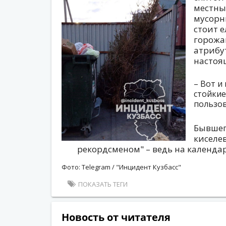
местны
мусорн
стоит е
горожа
атрибу
настоя
– Вот и
стойкие
пользов
Бывшег
киселе
рекордсменом" – ведь на календар
Фото: Telegram / "Инцидент Кузбасс"
ПОКАЗАТЬ ТЕГИ
Новость от читателя