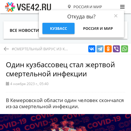
РОССИЯ И МИР
Откуда вы?
КУЗБАСС
РОССИЯ И МИР
ВСЕ НОВОСТИ
СТАТЬИ
ТЕМЫ
ФОТО
СПЕЦПРОЕКТЫ
РАБОТА И ДЕНЬГИ
#СМЕРТЕЛЬНЫЙ ВИРУС ИЗ КИТАЯ
Один кузбассовец стал жертвой
смертельной инфекции
4 ноября 2023 г., 05:40
В Кемеровской области один человек скончался
из-за смертельной инфекции.